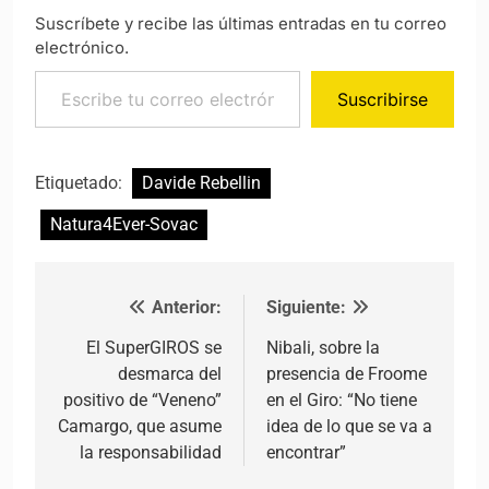
Suscríbete y recibe las últimas entradas en tu correo
electrónico.
Escribe tu correo electrónico…
Suscribirse
Etiquetado:
Davide Rebellin
Natura4Ever-Sovac
Anterior:
Siguiente:
Navegación de entradas
El SuperGIROS se
Nibali, sobre la
desmarca del
presencia de Froome
positivo de “Veneno”
en el Giro: “No tiene
Camargo, que asume
idea de lo que se va a
la responsabilidad
encontrar”