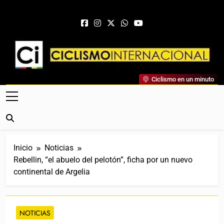
Saltar al contenido
Ciclismo Internacional
Ciclismo en un minuto
Web Dedicada Al Ciclismo Mundial. Entrevistas, Análisis,
Crónicas, Previas Y Más. La Web Ciclista De Referencia.
Inicio
Noticias
Rebellin, “el abuelo del pelotón”, ficha por un nuevo
continental de Argelia
NOTICIAS