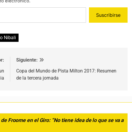
eo electrónico.
Suscribirse
o Nibali
r:
Siguiente:
 un
Copa del Mundo de Pista Milton 2017: Resumen
ia
de la tercera jornada
a de Froome en el Giro: “No tiene idea de lo que se va a