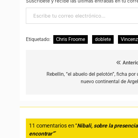
Suscríbete y recibe las últimas entradas en tu corr
Escribe tu correo electrónico…
Etiquetado:
Chris Froome
doblete
Vincenz
Anterio
Navegación de entradas
Rebellin, “el abuelo del pelotón”, ficha por
nuevo continental de Argel
11 comentarios en “
Nibali, sobre la presenci
encontrar”
”