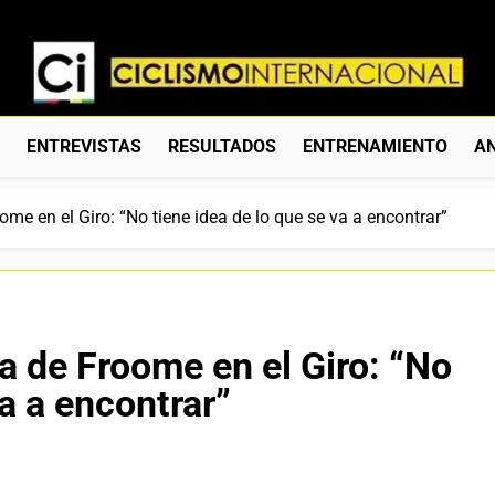
Ciclismo Internacion
Web Dedicada Al Ciclismo Mundial. Entrevistas, Análisis, C
S
ENTREVISTAS
RESULTADOS
ENTRENAMIENTO
AN
oome en el Giro: “No tiene idea de lo que se va a encontrar”
ia de Froome en el Giro: “No
va a encontrar”