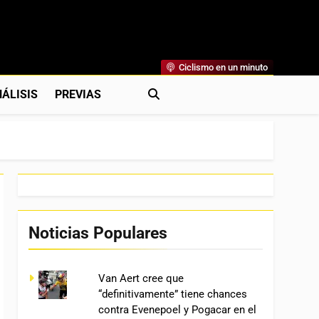
Ciclismo en un minuto
al
rónicas, Previas Y Más. La Web Ciclista De Referencia.
ÁLISIS
PREVIAS
Noticias Populares
Van Aert cree que
“definitivamente” tiene chances
contra Evenepoel y Pogacar en el