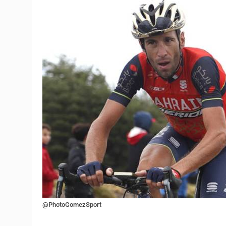
@PhotoGomezSport