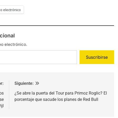
o electrónico
cional
eo electrónico.
Suscribirse
r:
Siguiente:
os
¿Se abre la puerta del Tour para Primoz Roglic? El
se
porcentaje que sacude los planes de Red Bull
ijl