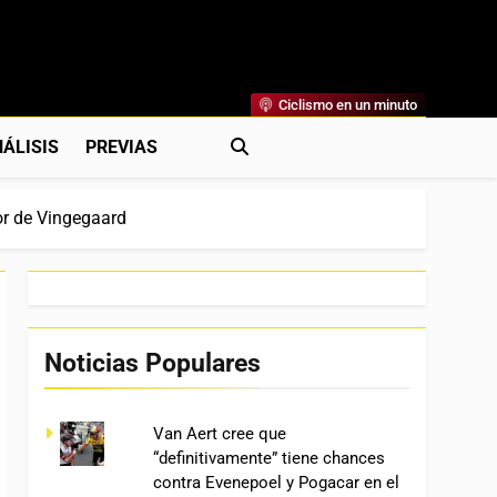
Ciclismo en un minuto
al
rónicas, Previas Y Más. La Web Ciclista De Referencia.
ÁLISIS
PREVIAS
dor de Vingegaard
Noticias Populares
Van Aert cree que
“definitivamente” tiene chances
contra Evenepoel y Pogacar en el