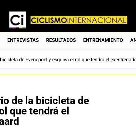
Ciclismo Internacion
Web Dedicada Al Ciclismo Mundial. Entrevistas, Análisis, C
S
ENTREVISTAS
RESULTADOS
ENTRENAMIENTO
AN
a bicicleta de Evenepoel y esquiva el rol que tendrá el exentrena
io de la bicicleta de
ol que tendrá el
aard