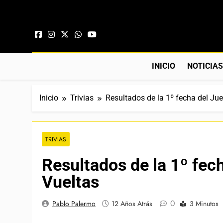
Saltar al contenido
INICIO
NOTICIA
Inicio
Trivias
Resultados de la 1º fecha del Ju
TRIVIAS
Resultados de la 1º fec
Vueltas
0
Pablo Palermo
12 Años Atrás
3 Minutos