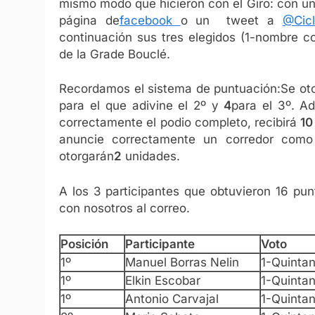
mismo modo que hicieron con el Giro: con u
página de
facebook
o un tweet a
@Cicl
continuación sus tres elegidos (1-nombre c
de la Grade Bouclé.
Recordamos el sistema de puntuación:Se ot
para el que adivine el 2º y
4
para el 3º. Ad
correctamente el podio completo, recibirá
10
anuncie correctamente un corredor como 
otorgarán
2
unidades.
A los 3 participantes que obtuvieron 16 pu
con nosotros al correo.
Posición
Participante
Voto
1º
Manuel Borras Nelin
1-Quinta
1º
Elkin Escobar
1-Quinta
1º
Antonio Carvajal
1-Quinta