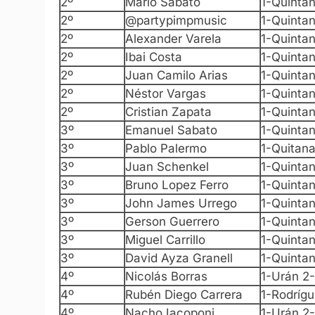
2º
Mario Sabato
1-Quinta
2º
@partypimpmusic
1-Quinta
2º
Alexander Varela
1-Quinta
2º
Ibai Costa
1-Quinta
2º
Juan Camilo Arias
1-Quinta
2º
Néstor Vargas
1-Quinta
2º
Cristian Zapata
1-Quinta
3º
Emanuel Sabato
1-Quinta
3º
Pablo Palermo
1-Quitan
3º
Juan Schenkel
1-Quinta
3º
Bruno Lopez Ferro
1-Quintan
3º
John James Urrego
1-Quinta
3º
Gerson Guerrero
1-Quinta
3º
Miguel Carrillo
1-Quinta
3º
David Ayza Granell
1-Quinta
4º
Nicolás Borras
1-Urán 2
4º
Rubén Diego Carrera
1-Rodríg
4º
Nacho Iacoponi
1-Urán 2