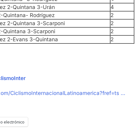
uez 2-Quintana 3-Urán
4
2-Quintana- Rodríguez
2
uez 2-Quintana 3-Scarponi
2
2-Quintana 3-Scarponi
2
uez 2-Evans 3-Quintana
2
lismoInter
om/CiclismoInternacionalLatinoamerica?fref=ts …
o electrónico