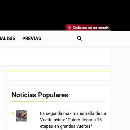
Ciclismo en un minuto
al
rónicas, Previas Y Más. La Web Ciclista De Referencia.
ÁLISIS
PREVIAS
Noticias Populares
La segunda máxima estrella de La
Vuelta avisa: "Quiero llegar a 15
etapas en grandes vueltas"