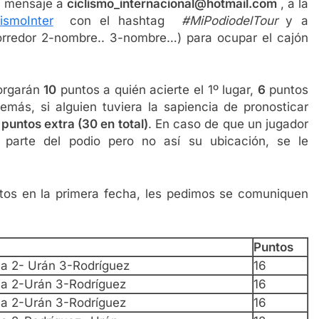
n mensaje a
ciclismo_internacional@hotmail.com
, a la
ismoInter
con el hashtag
#MiPodiodelTour
y a
orredor 2-nombre.. 3-nombre…) para ocupar el cajón
orgarán
10
puntos a quién acierte el 1º lugar,
6
puntos
emás, si alguien tuviera la sapiencia de pronosticar
 puntos extra (30 en total)
. En caso de que un jugador
parte del podio pero no así su ubicación, se le
ntos en la primera fecha, les pedimos se comuniquen
Puntos
na 2- Urán 3-Rodríguez
16
na 2-Urán 3-Rodríguez
16
na 2-Urán 3-Rodríguez
16