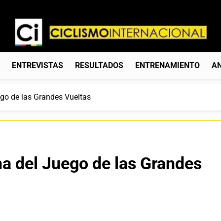
Ciclismo Internacion
Web Dedicada Al Ciclismo Mundial. Entrevistas, Análisis, C
S
ENTREVISTAS
RESULTADOS
ENTRENAMIENTO
AN
ego de las Grandes Vueltas
ha del Juego de las Grandes