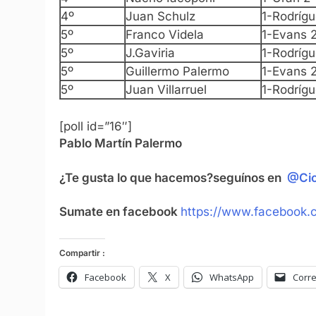
4º
Juan Schulz
1-Rodríg
5º
Franco Videla
1-Evans 
5º
J.Gaviria
1-Rodríg
5º
Guillermo Palermo
1-Evans 
5º
Juan Villarruel
1-Rodríg
[poll id=”16″]
Pablo Martín Palermo
¿Te gusta lo que hacemos?
seguínos en
@Cic
Sumate en facebook
https://www.facebook.c
Compartir :
Facebook
X
WhatsApp
Corre