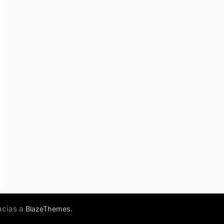
acias a
.
BlazeThemes