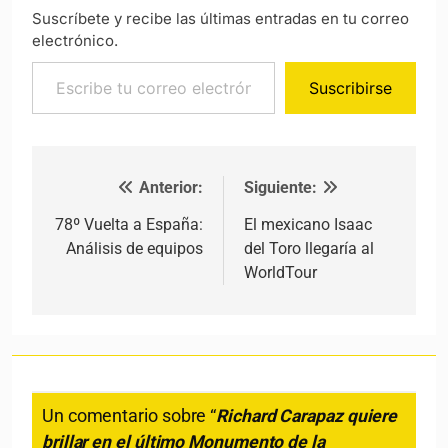
Suscríbete y recibe las últimas entradas en tu correo
electrónico.
Escribe tu correo electrónico…
Suscribirse
Anterior:
Siguiente:
Navegación de entradas
78º Vuelta a España:
El mexicano Isaac
Análisis de equipos
del Toro llegaría al
WorldTour
Un comentario sobre “
Richard Carapaz quiere
brillar en el último Monumento de la