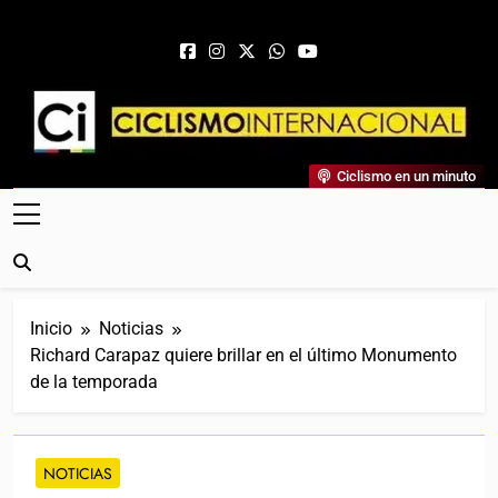
Saltar al contenido
Ciclismo Internacional
Ciclismo en un minuto
Web Dedicada Al Ciclismo Mundial. Entrevistas, Análisis,
Crónicas, Previas Y Más. La Web Ciclista De Referencia.
Inicio
Noticias
Richard Carapaz quiere brillar en el último Monumento
de la temporada
NOTICIAS