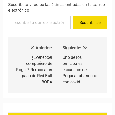
Suscríbete y recibe las últimas entradas en tu correo
electrónico.
Escribe tu correo electrónico…
Suscribirse
Anterior:
Siguiente:
Navegación de entradas
¿Evenepoel
Uno de los
compañero de
principales
Roglic? Remco a un
escuderos de
paso de Red Bull
Pogacar abandona
BORA
con covid