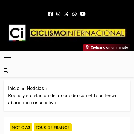
Saltar al contenido
Ciclismo Internacional
Ciclismo en un minuto
Web Dedicada Al Ciclismo Mundial. Entrevistas, Análisis,
Crónicas, Previas Y Más. La Web Ciclista De Referencia.
Inicio
Noticias
Roglic y su relación de amor odio con el Tour: tercer
abandono consecutivo
NOTICIAS
TOUR DE FRANCE