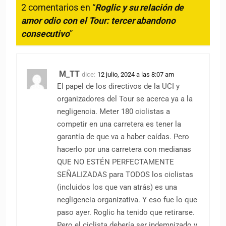
2 comentarios en “
Roglic y su relación de
amor odio con el Tour: tercer abandono
consecutivo
”
M_TT
dice:
12 julio, 2024 a las 8:07 am
El papel de los directivos de la UCI y
organizadores del Tour se acerca ya a la
negligencia. Meter 180 ciclistas a
competir en una carretera es tener la
garantía de que va a haber caídas. Pero
hacerlo por una carretera con medianas
QUE NO ESTÉN PERFECTAMENTE
SEÑALIZADAS para TODOS los ciclistas
(incluidos los que van atrás) es una
negligencia organizativa. Y eso fue lo que
paso ayer. Roglic ha tenido que retirarse.
Pero el ciclista debería ser indemnizado y