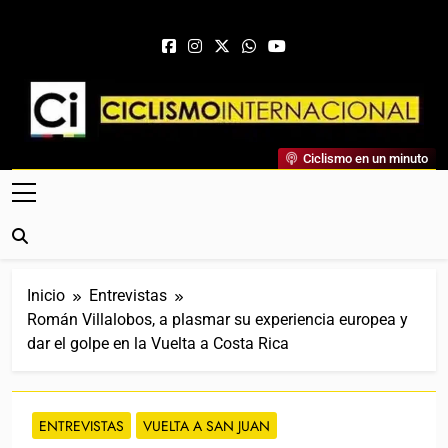
Saltar al contenido
Ciclismo Internacional
Ciclismo en un minuto
Web Dedicada Al Ciclismo Mundial. Entrevistas, Análisis,
Crónicas, Previas Y Más. La Web Ciclista De Referencia.
Inicio
Entrevistas
Román Villalobos, a plasmar su experiencia europea y
dar el golpe en la Vuelta a Costa Rica
ENTREVISTAS
VUELTA A SAN JUAN