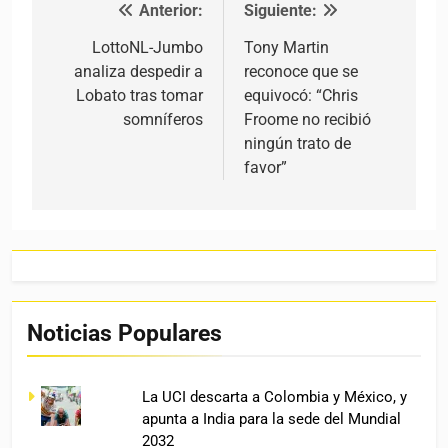
Anterior:
Siguiente:
Navegación de entradas
LottoNL-Jumbo
Tony Martin
analiza despedir a
reconoce que se
Lobato tras tomar
equivocó: “Chris
somníferos
Froome no recibió
ningún trato de
favor”
Noticias Populares
La UCI descarta a Colombia y México, y
apunta a India para la sede del Mundial
2032