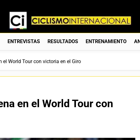
Ciclismo Internacion
Web Dedicada Al Ciclismo Mundial. Entrevistas, Análisis, C
S
ENTREVISTAS
RESULTADOS
ENTRENAMIENTO
AN
 el World Tour con victoria en el Giro
ena en el World Tour con