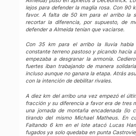
Almeida) puso en aprietos a Deceuninck. Lo
lejos para defender la maglia rosa. Con 90 k
favor. A falta de 50 km para el arribo la s
recortar la diferencia, por supuesto, de m
defender a Almeida tenían que vaciarse.
Con 35 km para el arribo la lluvia habí
constante terreno pastoso y picando hacía 
empezaba a desgranar la armonía. Cediero
fuertes iban trabajando de manera solidari
incluso aunque no ganara la etapa. Atrás asu
con la intención de debilitar rivales.
A diez km del arribo una vez empezó el últi
fracción y su diferencia a favor era de tres
una jornada de montaña encadenada (lo cu
tirando del mismo Michael Matheus. En cua
Faltando 6 km en el lote atacó Lucas Ham
fugados ya solo quedaba en punta Castrovie