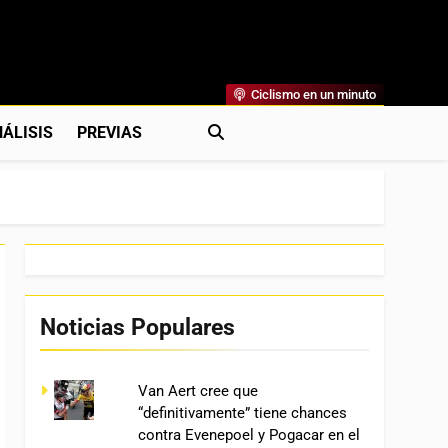
Ciclismo en un minuto
al
rónicas, Previas Y Más. La Web Ciclista De Referencia.
ÁLISIS
PREVIAS
Noticias Populares
Van Aert cree que
“definitivamente” tiene chances
contra Evenepoel y Pogacar en el