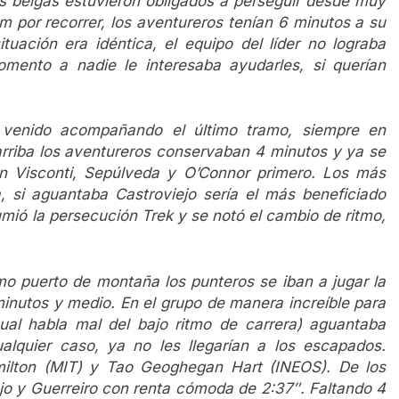
s belgas estuvieron obligados a perseguir desde muy
m por recorrer, los aventureros tenían 6 minutos a su
ituación era idéntica, el equipo del líder no lograba
omento a nadie le interesaba ayudarles, si querían
a venido acompañando el último tramo, siempre en
arriba los aventureros conservaban 4 minutos y ya se
n Visconti, Sepúlveda y O’Connor primero. Los más
a, si aguantaba Castroviejo sería el más beneficiado
mió la persecución Trek y se notó el cambio de ritmo,
mo puerto de montaña los punteros se iban a jugar la
 minutos y medio. En el grupo de manera increíble para
al habla mal del bajo ritmo de carrera) aguantaba
lquier caso, ya no les llegarían a los escapados.
ilton (MIT) y Tao Geoghegan Hart (INEOS). De los
jo y Guerreiro con renta cómoda de 2:37″. Faltando 4