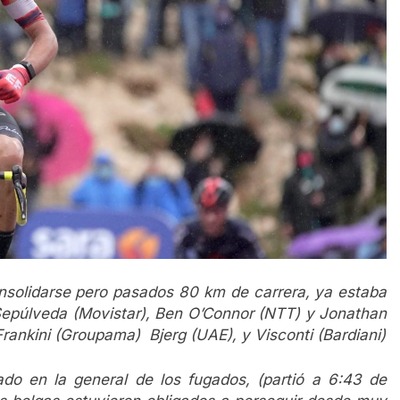
nsolidarse pero pasados 80 km de carrera, ya estaba
 Sepúlveda (Movistar), Ben O’Connor (NTT) y Jonathan
Frankini (Groupama) Bjerg (UAE), y Visconti (Bardiani)
ado en la general de los fugados, (partió a 6:43 de