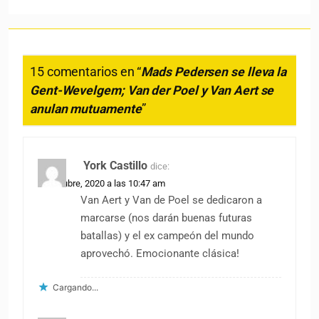
15 comentarios en “
Mads Pedersen se lleva la
Gent-Wevelgem; Van der Poel y Van Aert se
anulan mutuamente
”
York Castillo
dice:
11 octubre, 2020 a las 10:47 am
Van Aert y Van de Poel se dedicaron a
marcarse (nos darán buenas futuras
batallas) y el ex campeón del mundo
aprovechó. Emocionante clásica!
Cargando...