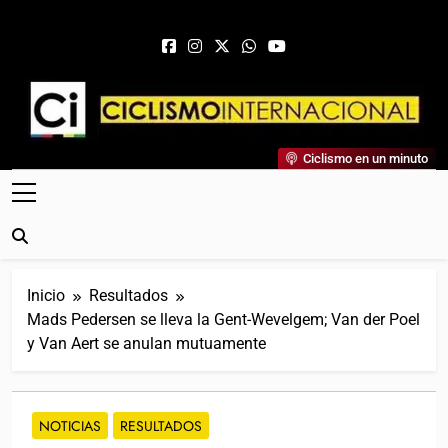
Saltar al contenido
Ciclismo Internacional
Ciclismo en un minuto
Web Dedicada Al Ciclismo Mundial. Entrevistas, Análisis,
Crónicas, Previas Y Más. La Web Ciclista De Referencia.
Inicio
Resultados
Mads Pedersen se lleva la Gent-Wevelgem; Van der Poel
y Van Aert se anulan mutuamente
NOTICIAS
RESULTADOS