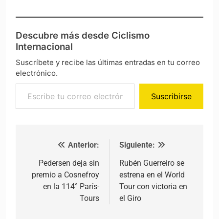
Descubre más desde Ciclismo
Internacional
Suscríbete y recibe las últimas entradas en tu correo
electrónico.
Escribe tu correo electrónico…
Suscribirse
Anterior:
Siguiente:
Navegación de entradas
Pedersen deja sin
Rubén Guerreiro se
premio a Cosnefroy
estrena en el World
en la 114° París-
Tour con victoria en
Tours
el Giro