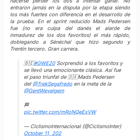
hacerse perder los dos a intentar ganar. No
entraron jamás en la disputa por la etapa siendo
los más fuertes con diferencia en el desarrollo de
la prueba. En el sprint reducido Mads Pedersen
fue (no era culpa del danés el alarde de
inmadurez de los dos favoritos) el más rápido,
doblegando a Sénéchal que hizo segundo y
Trentin tercero. Gran carrera.
🇧🇪
#GWE20
Sorprendió a los favoritos y
se llevó una emocionante clásica. Así fue
el paso triunfal de 🇩🇰Mads Pedersen
del
@TrekSegafredo
en la meta de la
@GentWevelgem
🏁
pic.twitter.com/mRoNQeExVW
— CiclismoInternacional (@CiclismoInter)
October 11, 202