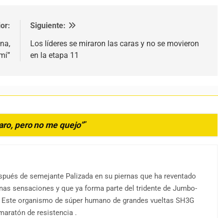
or:
Siguiente:
na,
Los líderes se miraron las caras y no se movieron
mí”
en la etapa 11
aro, pero no me quejo”
”
espués de semejante Palizada en su piernas que ha reventado
enas sensaciones y que ya forma parte del tridente de Jumbo-
. Este organismo de súper humano de grandes vueltas SH3G
maratón de resistencia .