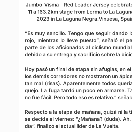
Jumbo-Visma – Red Leader Jersey celebrates
11 a 163.2km stage from Lerma to La Lagu
2023 in La Laguna Negra.Vinuesa, Spai
“Es muy sencillo. Tengo que seguir dando lo
rojo, mientras lo lleve puesto”, señaló el
parte de los aficionados al ciclismo mundia
debido a su entrega y sacrificio sobre la bicic
Hoy pasó un final de etapa sin afugias, en el
los demás corredores no mostraron un ápice
tan mal (risas). Aparentemente todos querí
quejo. La fuga tardó un poco en armarse. Ta
no fue fácil. Pero todo eso es relativo.” seña
Respecto a la etapa de mañana, quizá ni la t
se decida el viernes: “¿Mañana? (duda). Ah, 
día”. finalizó el actual líder de La Vuelta.