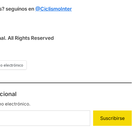
s? seguínos en
@CiclismoInter
l. All Rights Reserved
o electrónico
cional
eo electrónico.
Suscribirse