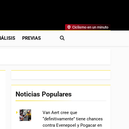
Ciclismo en un minuto
al
rónicas, Previas Y Más. La Web Ciclista De Referencia.
ÁLISIS
PREVIAS
Noticias Populares
Van Aert cree que
“definitivamente” tiene chances
contra Evenepoel y Pogacar en