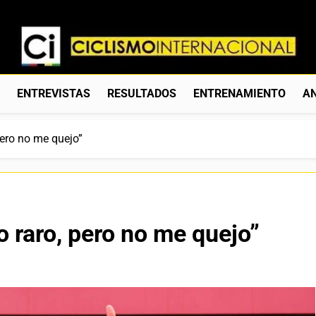
Ciclismo Internacion
Web Dedicada Al Ciclismo Mundial. Entrevistas, Análisis, C
S
ENTREVISTAS
RESULTADOS
ENTRENAMIENTO
AN
pero no me quejo”
 raro, pero no me quejo”