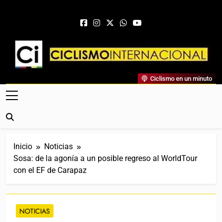
Saltar al contenido
Ciclismo Internacional
Ciclismo en un minuto
Web Dedicada Al Ciclismo Mundial. Entrevistas, Análisis,
Crónicas, Previas Y Más. La Web Ciclista De Referencia.
Inicio
Noticias
Sosa: de la agonía a un posible regreso al WorldTour
con el EF de Carapaz
NOTICIAS