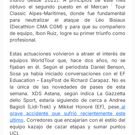
triunfo desde 2022). A principios de este mes
obtuvo el segundo puesto en el Mercan ´ Tour
Classic Alpes-Maritimes, donde fue fundamental
para neutralizar el ataque de Léo Bisiaux
(Decathlon CMA CGM) y para que su compañero
de equipo, Ibon Ruiz, logre su primer triunfo como
profesional.
Estas actuaciones volvieron a atraer el interés de
equipos WorldTour que, hace dos años, no se
fijaban en él. Según el periodista Daniel Benson,
Sosa ya había iniciado conversaciones con el EF
Eduacation – EasyPost de Richard Carapaz.
No es
la única de las novedades de pases de esta
semana. XDS Astana, según indica La Gazzetta
dello Sport, estaría siguiendo de cerca a Andrea
Bagioli (Lidl-Trek) y Mikkel Honoré (EF), pese
al
grave accidente que sufrió recientemente este
último
. Corredores que encajarían con el estilo del
equipo kazajo de cazar etapas y sumar puntos
UCI.