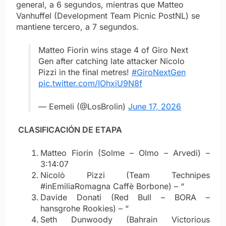
general, a 6 segundos, mientras que Matteo
Vanhuffel (Development Team Picnic PostNL) se
mantiene tercero, a 7 segundos.
Matteo Fiorin wins stage 4 of Giro Next
Gen after catching late attacker Nicolo
Pizzi in the final metres!
#GiroNextGen
pic.twitter.com/IOhxiU9N8f
— Eemeli (@LosBrolin)
June 17, 2026
CLASIFICACIÓN DE ETAPA
Matteo Fiorin (Solme – Olmo – Arvedi) –
3:14:07
Nicolò Pizzi (Team Technipes
#inEmiliaRomagna Caffè Borbone) – “
Davide Donati (Red Bull – BORA –
hansgrohe Rookies) – “
Seth Dunwoody (Bahrain Victorious