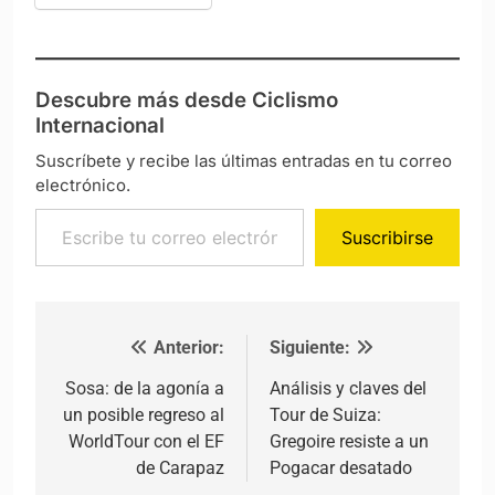
Descubre más desde Ciclismo
Internacional
Suscríbete y recibe las últimas entradas en tu correo
electrónico.
Escribe tu correo electrónico…
Suscribirse
Anterior:
Siguiente:
Navegación de entradas
Sosa: de la agonía a
Análisis y claves del
un posible regreso al
Tour de Suiza:
WorldTour con el EF
Gregoire resiste a un
de Carapaz
Pogacar desatado