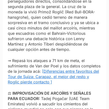
perseguidores directos, consolidándose en la
segunda plaza de la general. La cruz de la
moneda la vivió Primož Roglič (Red Bull-BORA-
hansgrohe), quien cedió terreno de manera
sorpresiva en el tramo conclusivo y ya se ubica a
casi cinco minutos del maillot arcoíris, mientras
que escuadras como el Bahrain-Victorious
sufrieron una debacle histórica con Lenny
Martínez y Antonio Tiberi despidiéndose de
cualquier opción antes de tiempo.
➞ Repasá los ataques a 71 km de meta, el
sufrimiento de Van der Poel y los datos completos
de la jornada acá:
[Diferencias entre favoritos del
Tour de Suiza: Carapaz, el mejor del resto y
Roglic pierde contacto ]
⚖️
IMPROVISACIÓN DE ARCOÍRIS Y SEÑALES
PARA ECUADOR:
Tadej Pogačar (UAE Team
Emirates) volvió a sacudir los cimientos del