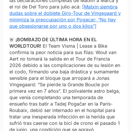
las declaraciones completas de Matxin a Marca y
el rol de Del Toro para julio acá:
[Matxin siembra
dudas sobre el doblete Giro-Tour de Vingegaard y
minimiza la preocupación por Pogacar: “No hay
que obsesionarse por uno o dos kilos”]
🚨
¡BOMBAZO DE ÚLTIMA HORA EN EL
WORLDTOUR!
El Team Visma | Lease a Bike
confirma la peor noticia para sus filas: Wout van
Aert no tomará la salida en el Tour de Francia
2026 debido a las complicaciones de su lesión en
el codo, firmando una baja drástica y sumamente
sensible para el bloque que arropará a Jonas
Vingegaard: “Se pierde la Grande Boucle por
primera vez en 7 años”. El polivalente astro belga,
que venía completando una temporada de
ensueño tras batir a Tadej Pogačar en la París-
Roubaix, debió ser internado en el hospital para
tratar una inesperada infección en la herida que
sufrió tras caerse con la bici de crono el pasado 1
de junio, una condición que se agravó