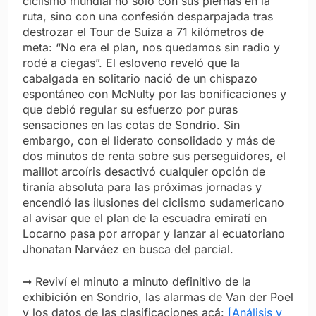
ciclismo mundial no solo con sus piernas en la
ruta, sino con una confesión desparpajada tras
destrozar el Tour de Suiza a 71 kilómetros de
meta: “No era el plan, nos quedamos sin radio y
rodé a ciegas”. El esloveno reveló que la
cabalgada en solitario nació de un chispazo
espontáneo con McNulty por las bonificaciones y
que debió regular su esfuerzo por puras
sensaciones en las cotas de Sondrio. Sin
embargo, con el liderato consolidado y más de
dos minutos de renta sobre sus perseguidores, el
maillot arcoíris desactivó cualquier opción de
tiranía absoluta para las próximas jornadas y
encendió las ilusiones del ciclismo sudamericano
al avisar que el plan de la escuadra emiratí en
Locarno pasa por arropar y lanzar al ecuatoriano
Jhonatan Narváez en busca del parcial.
➞ Reviví el minuto a minuto definitivo de la
exhibición en Sondrio, las alarmas de Van der Poel
y los datos de las clasificaciones acá:
[Análisis y