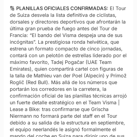
🔢
PLANILLAS OFICIALES CONFIRMADAS:
El Tour
de Suiza desvela la lista definitiva de ciclistas,
dorsales y directores deportivos que afrontarán la
última gran prueba de fuego antes del Tour de
Francia: “El bando del Visma despeja una de sus
incógnitas”. La prestigiosa ronda helvética, que
estrena un formato compacto de cinco jornadas,
contará con un pelotón de estrellas liderado por el
máximo favorito, Tadej Pogačar (UAE Team
Emirates), quien compartirá cartel con figuras de
la talla de Mathieu van der Poel (Alpecin) y Primož
Roglič (Red Bull). Más allá de los números que
portarán los corredores en la carretera, la
confirmación oficial de las planillas técnicas arrojó
un fuerte detalle estratégico en el Team Visma |
Lease a Bike: tras confirmarse que Grischa
Niermann no formará parte del staff en el Tour
debido a su salida de la estructura en septiembre,
el equipo neerlandés le asignó formalmente el
mando del coche en Suiza para dirigir uno de sus