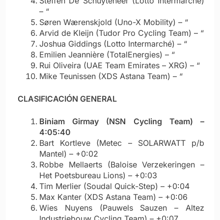
Steffen De Schuyteneer (Lotto Intermarché)
– “
Søren Wærenskjold (Uno-X Mobility) – “
Arvid de Kleijn (Tudor Pro Cycling Team) – “
Joshua Giddings (Lotto Intermarché) – “
Emilien Jeannière (TotalEnergies) – “
Rui Oliveira (UAE Team Emirates – XRG) – “
Mike Teunissen (XDS Astana Team) – “
CLASIFICACIÓN GENERAL
Biniam Girmay (NSN Cycling Team) –
4:05:40
Bart Kortleve (Metec – SOLARWATT p/b
Mantel) – +0:02
Robbe Mellaerts (Baloise Verzekeringen –
Het Poetsbureau Lions) – +0:03
Tim Merlier (Soudal Quick-Step) – +0:04
Max Kanter (XDS Astana Team) – +0:06
Wies Nuyens (Pauwels Sauzen – Altez
Industriebouw Cycling Team) – +0:07