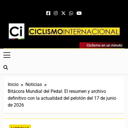
Saltar al contenido
Ciclismo Internacional
Ciclismo en un minuto
Web Dedicada Al Ciclismo Mundial. Entrevistas, Análisis,
Crónicas, Previas Y Más. La Web Ciclista De Referencia.
Inicio
Noticias
Bitácora Mundial del Pedal: El resumen y archivo
definitivo con la actualidad del pelotón del 17 de junio
de 2026