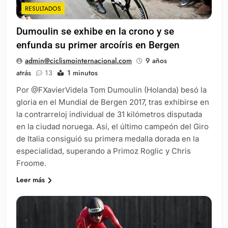
RESULTADOS
Dumoulin se exhibe en la crono y se
enfunda su primer arcoíris en Bergen
admin@ciclismointernacional.com
9 años
atrás
13
1 minutos
Por @FXavierVidela Tom Dumoulin (Holanda) besó la
gloria en el Mundial de Bergen 2017, tras exhibirse en
la contrarreloj individual de 31 kilómetros disputada
en la ciudad noruega. Así, el último campeón del Giro
de Italia consiguió su primera medalla dorada en la
especialidad, superando a Primoz Roglic y Chris
Froome.
Leer más