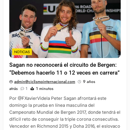
NOTICIAS
Sagan no reconocerá el circuito de Bergen:
“Debemos hacerlo 11 o 12 veces en carrera”
admin@ciclismointernacional.com
9 años
atrás
1
1 minutos
Por @FXavierVidela Peter Sagan afrontará este
domingo la prueba en línea masculina del
Campeonato Mundial de Bergen 2017, donde tendrá el
difícil reto de conseguir la triple corona consecutiva.
Vencedor en Richmond 2015 y Doha 2016, el eslovaco