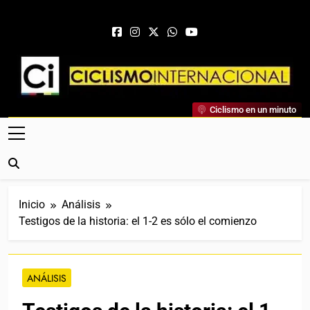
Saltar al contenido
Ciclismo Internacional
Ciclismo en un minuto
Web Dedicada Al Ciclismo Mundial. Entrevistas, Análisis,
Crónicas, Previas Y Más. La Web Ciclista De Referencia.
Inicio
Análisis
Testigos de la historia: el 1-2 es sólo el comienzo
ANÁLISIS