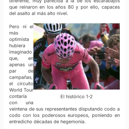
diferente, muy parecida a la de los escarabajos
que reinaron en los años 80 y por ello, capaces
del asalto al más alto nivel.
Pero ni el
más
optimista
hubiera
imaginado
que, en
apenas un
par de
campañas,
el circuito
World Tour
contaría
El histórico 1-2
con una
veintena de sus representantes disputando codo a
codo con los poderosos europeos, poniendo en
entredicho décadas de hegemonía.