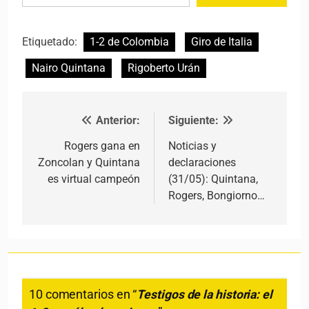
Etiquetado:
1-2 de Colombia
Giro de Italia
Nairo Quintana
Rigoberto Urán
Anterior:
Siguiente:
Navegación de entradas
Rogers gana en
Noticias y
Zoncolan y Quintana
declaraciones
es virtual campeón
(31/05): Quintana,
Rogers, Bongiorno…
10 comentarios en “
Testigos de la historia: el