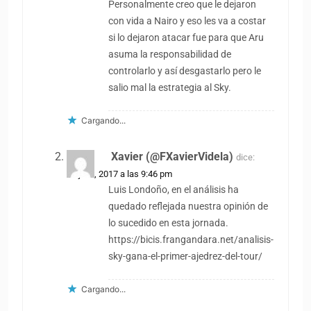
Personalmente creo que le dejaron
con vida a Nairo y eso les va a costar
si lo dejaron atacar fue para que Aru
asuma la responsabilidad de
controlarlo y así desgastarlo pero le
salio mal la estrategia al Sky.
Cargando...
Xavier (@FXavierVidela)
dice:
14 julio, 2017 a las 9:46 pm
Luis Londoño, en el análisis ha
quedado reflejada nuestra opinión de
lo sucedido en esta jornada.
https://bicis.frangandara.net/analisis-
sky-gana-el-primer-ajedrez-del-tour/
Cargando...