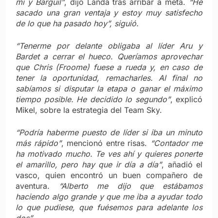
mí y Barguil”
, dijo Landa tras arribar a meta.
“He
sacado una gran ventaja y estoy muy satisfecho
de lo que ha pasado hoy”, siguió.
“Tenerme por delante obligaba al líder Aru y
Bardet a cerrar el hueco. Queríamos aprovechar
que Chris (Froome) fuese a rueda y, en caso de
tener la oportunidad, remacharles. Al final no
sabíamos si disputar la etapa o ganar el máximo
tiempo posible. He decidido lo segundo”
, explicó
Mikel, sobre la estrategia del Team Sky.
“Podría haberme puesto de líder si iba un minuto
más rápido”
, mencionó entre risas.
“Contador me
ha motivado mucho. Te ves ahí y quieres ponerte
el amarillo, pero hay que ir día a día”
, añadió el
vasco, quien encontró un buen compañero de
aventura.
“Alberto me dijo que estábamos
haciendo algo grande y que me iba a ayudar todo
lo que pudiese, que fuésemos para adelante los
dos”.