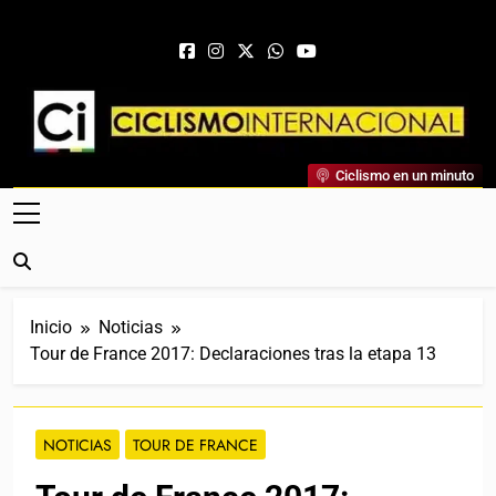
Saltar al contenido
Ciclismo Internacional
Ciclismo en un minuto
Web Dedicada Al Ciclismo Mundial. Entrevistas, Análisis,
Crónicas, Previas Y Más. La Web Ciclista De Referencia.
Inicio
Noticias
Tour de France 2017: Declaraciones tras la etapa 13
NOTICIAS
TOUR DE FRANCE