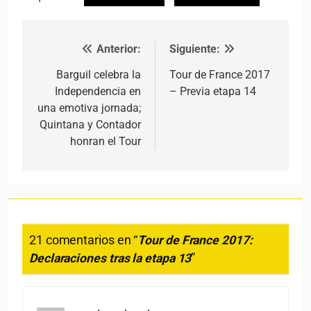
Anterior:
Siguiente:
Navegación de entradas
Barguil celebra la
Tour de France 2017
Independencia en
– Previa etapa 14
una emotiva jornada;
Quintana y Contador
honran el Tour
21 comentarios en “
Tour de France 2017:
Declaraciones tras la etapa 13
”