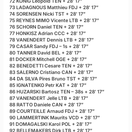
72 KONIG Leopold TEN + 28′ 17”
73 LADAGNOUS Matthieu FDJ + 28′ 17”
74 SORENSEN Nicki TST + 28′ 17”
75 REYNES MIMO Vicente LTB + 28′ 17”
76 SCHORN Daniel TEN + 28′ 17”
77 HONKISZ Adrian CCC + 28′ 17”
78 VANENDERT Dennis LTB + 28′ 17”
79 CASAR Sandy FDJ – 1s + 28′ 17”
80 TANNER David BEL + 28′ 17”
81 DOCKER Mitchell OGE + 28′ 17”
82 BENEDETTI Cesare TEN + 28′ 17”
83 SALERNO Cristiano CAN + 28′ 17”
84 DA SILVA Pires Bruno TST + 28′ 17”
85 IGNATENKO Petr KAT + 28′ 17”
86 HUZARSKI Bartosz TEN – 38s + 28′ 17”
87 VANENDERT Jelle LTB + 28′ 17”
88 RATTO Daniele CAN + 28′ 17”
89 COURTEILLE Arnaud FDJ + 28′ 17”
90 LAMMERTINK Maurits VCD + 28′ 17”
91 DOMAGALSKI Karol POL + 28′ 17”
92 BELLEMAKERS Dirk LTB + 28′ 17”