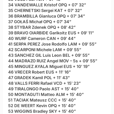
34 VANDEWALLE Kristof OPQ + 07′ 32”
35 CHERNETSKI Sergei KAT + 07′ 32”
36 BRAMBILLA Gianluca OPQ + 07′ 34”
37 GOŁAŚ Michał OPQ + 07′ 34”
38 STYBAR Zdenek OPQ + 08′ 42”
39 BRAVO OIARBIDE Garikoitz EUS + 09′ 11”
40 WURF Cameron CAN + 09′ 44”
41 SERPA PEREZ Jose Rodolfo LAM + 09′ 55”
42 SCARPONI Michele LAM + 09′ 55”
43 SANCHEZ GIL Luis Leon BEL + 09′ 55”
44 MADRAZO RUIZ Angel MOV – 5s + 09′ 55”
45 MINGUEZ AYALA Miguel EUS + 10′ 19”
46 VRECER Robert EUS + 11′ 16”
47 GRADEK Kamil POL + 11′ 43”
48 VALLS FERRI Rafael VCD + 15′ 23”
49 TIRALONGO Paolo AST + 15′ 40”
50 MONTAGUTI Matteo ALM + 15′ 40”
51 TACIAK Mateusz CCC + 15′ 40”
52 DE WEERT Kevin OPQ + 15′ 40”
53 WIGGINS Bradley SKY + 15′ 40”