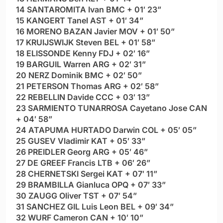
14 SANTAROMITA Ivan BMC + 01′ 23”
15 KANGERT Tanel AST + 01′ 34”
16 MORENO BAZAN Javier MOV + 01′ 50”
17 KRUIJSWIJK Steven BEL + 01′ 58”
18 ELISSONDE Kenny FDJ + 02′ 16”
19 BARGUIL Warren ARG + 02′ 31”
20 NERZ Dominik BMC + 02′ 50”
21 PETERSON Thomas ARG + 02′ 58”
22 REBELLIN Davide CCC + 03′ 13”
23 SARMIENTO TUNARROSA Cayetano Jose CAN
+ 04′ 58”
24 ATAPUMA HURTADO Darwin COL + 05′ 05”
25 GUSEV Vladimir KAT + 05′ 33”
26 PREIDLER Georg ARG + 05′ 46”
27 DE GREEF Francis LTB + 06′ 26”
28 CHERNETSKI Sergei KAT + 07′ 11”
29 BRAMBILLA Gianluca OPQ + 07′ 33”
30 ZAUGG Oliver TST + 07′ 54”
31 SANCHEZ GIL Luis Leon BEL + 09′ 34”
32 WURF Cameron CAN + 10′ 10”