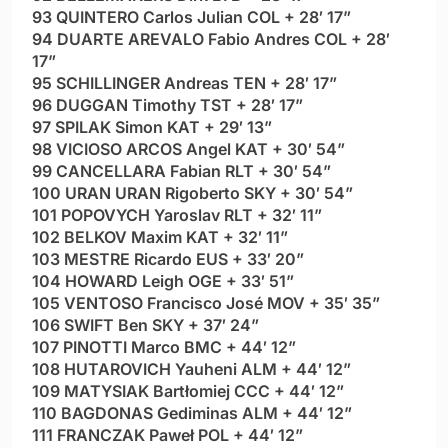
93 QUINTERO Carlos Julian COL + 28′ 17”
94 DUARTE AREVALO Fabio Andres COL + 28′
17”
95 SCHILLINGER Andreas TEN + 28′ 17”
96 DUGGAN Timothy TST + 28′ 17”
97 SPILAK Simon KAT + 29′ 13”
98 VICIOSO ARCOS Angel KAT + 30′ 54”
99 CANCELLARA Fabian RLT + 30′ 54”
100 URAN URAN Rigoberto SKY + 30′ 54”
101 POPOVYCH Yaroslav RLT + 32′ 11”
102 BELKOV Maxim KAT + 32′ 11”
103 MESTRE Ricardo EUS + 33′ 20”
104 HOWARD Leigh OGE + 33′ 51”
105 VENTOSO Francisco José MOV + 35′ 35”
106 SWIFT Ben SKY + 37′ 24”
107 PINOTTI Marco BMC + 44′ 12”
108 HUTAROVICH Yauheni ALM + 44′ 12”
109 MATYSIAK Bartłomiej CCC + 44′ 12”
110 BAGDONAS Gediminas ALM + 44′ 12”
111 FRANCZAK Paweł POL + 44′ 12”