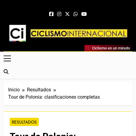
Saltar al contenido
Ciclismo Internacional
Ciclismo en un minuto
Web Dedicada Al Ciclismo Mundial. Entrevistas, Análisis,
Crónicas, Previas Y Más. La Web Ciclista De Referencia.
Inicio
Resultados
Tour de Polonia: clasificaciones completas
RESULTADOS