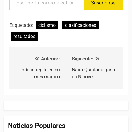
Suscribirse
Etiquetado:
ciclismo
clasificaciones
resultados
Anterior:
Siguiente:
Navegación de entradas
Riblon repite en su
Nairo Quintana gana
mes mágico
en Ninove
Noticias Populares