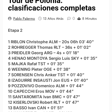
Tour de Polonia:
clasificaciones completas
0
Pablo Palermo
13 Años Atrás
8 Minutos
Etapa 2
1 RIBLON Christophe ALM – 20s 06h 03′ 40”
2 ROHREGGER Thomas RLT – 36s + 01′ 02”
3 PREIDLER Georg ARG – 4s + 01′ 18”
4 HENAO MONTOYA Sergio Luis SKY + 01′ 35”
5 MAJKA Rafał TST + 01′ 35”
6 WEENING Pieter OGE + 01′ 38”
7 SORENSEN Chris Anker TST + 01′ 40”
8 IZAGUIRRE INSAUSTI Jon EUS + 01′ 40”
9 POZZOVIVO Domenico ALM + 01′ 44”
10 CAPECCHI Eros MOV + 01′ 44”
11 SANTAROMITA Ivan BMC + 01′ 47”
12 KISERLOVSKI Robert RLT + 01′ 47”
13 BASSO Ivan CAN + 01′ 51”