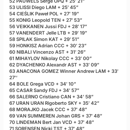
52 PAUWELS Serge OPQ + 25′ 21”
53 ULISSI Diego LAM + 25′ 45”
54 CIEŚLIK Paweł POL + 27′ 19”
55 KONIG Leopold TEN + 27′ 53”
56 VEIKKANEN Jussi FDJ + 28′ 17”
57 VANENDERT Jelle LTB + 29′ 19”
58 SPILAK Simon KAT + 29′ 51”
59 HONKISZ Adrian CCC + 30′ 23”
60 NIBALI Vincenzo AST + 31′ 26”
61 MIHAYLOV Nikolay CCC + 33′ 00”
62 DYACHENKO Alexandr AST + 33′ 09”
63 ANACONA GOMEZ Winner Andrew LAM + 33′
27′
‘
64 BOLE Grega VCD + 34′ 10”
65 CASAR Sandy FDJ + 34′ 57”
66 SALERNO Cristiano CAN + 34’ 58”
67 URAN URAN Rigoberto SKY + 35′ 42”
68 MORAJKO Jacek CCC + 37′ 48”
69 VAN SUMMEREN Johan GRS + 37′ 48”
70 LINDEMAN Bert Jan VCD + 37′ 48”
71 SORENSEN Nicki TST + 37′ 48”