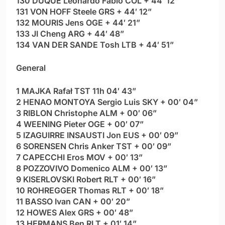
130 DUQUE Leonardo Fabio COL + 44′ 12”
131 VON HOFF Steele GRS + 44′ 12”
132 MOURIS Jens OGE + 44′ 21”
133 JI Cheng ARG + 44′ 48”
134 VAN DER SANDE Tosh LTB + 44′ 51”
General
1 MAJKA Rafał TST 11h 04′ 43”
2 HENAO MONTOYA Sergio Luis SKY + 00′ 04”
3 RIBLON Christophe ALM + 00′ 06”
4 WEENING Pieter OGE + 00′ 07”
5 IZAGUIRRE INSAUSTI Jon EUS + 00′ 09”
6 SORENSEN Chris Anker TST + 00′ 09”
7 CAPECCHI Eros MOV + 00′ 13”
8 POZZOVIVO Domenico ALM + 00′ 13”
9 KISERLOVSKI Robert RLT + 00′ 16”
10 ROHREGGER Thomas RLT + 00′ 18”
11 BASSO Ivan CAN + 00′ 20”
12 HOWES Alex GRS + 00′ 48”
13 HERMANS Ben RLT + 01′ 14”