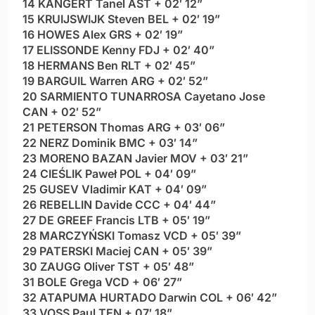
14 KANGERT Tanel AST + 02′ 12”
15 KRUIJSWIJK Steven BEL + 02′ 19”
16 HOWES Alex GRS + 02′ 19”
17 ELISSONDE Kenny FDJ + 02′ 40”
18 HERMANS Ben RLT + 02′ 45”
19 BARGUIL Warren ARG + 02′ 52”
20 SARMIENTO TUNARROSA Cayetano Jose
CAN + 02′ 52”
21 PETERSON Thomas ARG + 03′ 06”
22 NERZ Dominik BMC + 03′ 14”
23 MORENO BAZAN Javier MOV + 03′ 21”
24 CIEŚLIK Paweł POL + 04′ 09”
25 GUSEV Vladimir KAT + 04′ 09”
26 REBELLIN Davide CCC + 04′ 44”
27 DE GREEF Francis LTB + 05′ 19”
28 MARCZYŃSKI Tomasz VCD + 05′ 39”
29 PATERSKI Maciej CAN + 05′ 39”
30 ZAUGG Oliver TST + 05′ 48”
31 BOLE Grega VCD + 06′ 27”
32 ATAPUMA HURTADO Darwin COL + 06′ 42”
33 VOSS Paul TEN + 07′ 18”