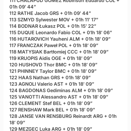
111 CHALAPUD GOMEZ Robinson Eduardo COL +
01h 09′ 44”
112 RATHE Jacob GRS + 01h 09′ 44”
113 SZMYD Sylwester MOV + 01h 11′ 17”
114 BODNAR Łukasz POL + 01h 15′ 22”
115 DUQUE Leonardo Fabio COL + 01h 18′ 06”
116 HUTAROVICH Yauheni ALM + 01h 18′ 09”
117 FRANCZAK Paweł POL + 01h 18′ 09”
118 MATYSIAK Bartłomiej CCC + 01h 18′ 09”
119 KRUOPIS Aidis OGE + 01h 18′ 09”
120 HUSHOVD Thor BMC + 01h 18′ 09”
121 PHINNEY Taylor BMC + 01h 18′ 09”
122 HAAS Nathan GRS + 01h 18′ 09”
123 AGNOLI Valerio AST + 01h 18′ 09”
124 BAGDONAS Gediminas ALM + 01h 18′ 09”
125 VANOTTI Alessandro AST + 01h 18′ 09”
126 CLEMENT Stef BEL + 01h 18′ 09”
127 RENSHAW Mark BEL + 01h 18′ 09”
128 JANSE VAN RENSBURG Reinardt ARG + 01h
18′ 09”
129 MEZGEC Luka ARG + 01h 18′ 09”