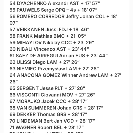
54 DYACHENKO Alexandr AST + 17′ 57”
55 PAUWELS Serge OPQ – 4s + 18′ 07”
56 ROMERO CORREDOR Jeffry Johan COL + 18′
07”
57 VEIKKANEN Jussi FDJ + 18′ 46”
58 FRANK Mathias BMC + 21′ 05”
59 MIHAYLOV Nikolay CCC + 23′ 29”
60 NIBALI Vincenzo AST + 23′ 44”
61 SAEZ DE ARREGUI Adrian EUS + 23′ 44”
62 ULISSI Diego LAM + 27′ 26”
63 NIEMIEC Przemysław LAM + 27′ 26”
64 ANACONA GOMEZ Winner Andrew LAM + 27′
26”
65 SERGENT Jesse RLT + 27′ 26”
66 VISCONTI Giovanni MOV + 27′ 26”
67 MORAJKO Jacek CCC + 28′ 17”
68 VAN SUMMEREN Johan GRS + 28′ 17”
69 DEKKER Thomas GRS + 28′ 17”
70 LINDEMAN Bert Jan VCD + 28′ 17”
71 WAGNER Robert BEL + 28′ 17”