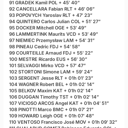
91 GRADEK Kamil POL + 45′ 40”
92 CANCELLARA Fabian RLT + 46′ 06”
93 POPOVYCH Yaroslav RLT + 47′ 23”
94 QUINTERO Carlos Julian COL + 51′ 27”
95 DOCKER Mitchell OGE + 53′ 49”
96 LAMMERTINK Maurits VCD + 53′ 49”
97 NIEMIEC Przemysław LAM + 54′ 31”
98 PINEAU Cedric FDJ + 54′ 58”
99 COURTEILLE Arnaud FDJ + 55′ 22”
100 MESTRE Ricardo EUS + 56′ 30”
101 SELVAGGI Mirko VCD + 57′ 47”
102 STORTONI Simone LAM + 59′ 24”
103 SERGENT Jesse RLT + 01h 01′ 23”
104 WAGNER Robert BEL + 01h 02′ 14”
105 BELKOV Maxim KAT + 01h 02′ 14”
106 DUGGAN Timothy TST + 01h 02′ 14”
107 VICIOSO ARCOS Angel KAT + 01h 04′ 51”
108 PINOTTI Marco BMC + 01h 07′ 21”
109 HOWARD Leigh OGE + 01h 07′ 48”
110 VENTOSO Francisco José MOV + 01h 09′ 32”