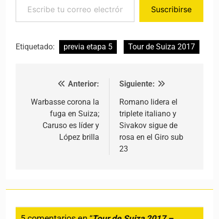
Suscribirse
Etiquetado:
previa etapa 5
Tour de Suiza 2017
Anterior:
Siguiente:
Navegación de entradas
Warbasse corona la
Romano lidera el
fuga en Suiza;
triplete italiano y
Caruso es líder y
Sivakov sigue de
López brilla
rosa en el Giro sub
23
5 comentarios en “
Tour de Suiza 2017 –