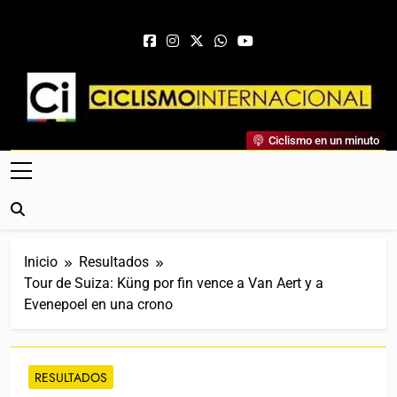
Saltar al contenido
Ciclismo Internacional
Ciclismo en un minuto
Web Dedicada Al Ciclismo Mundial. Entrevistas, Análisis,
Crónicas, Previas Y Más. La Web Ciclista De Referencia.
Inicio
Resultados
Tour de Suiza: Küng por fin vence a Van Aert y a
Evenepoel en una crono
RESULTADOS