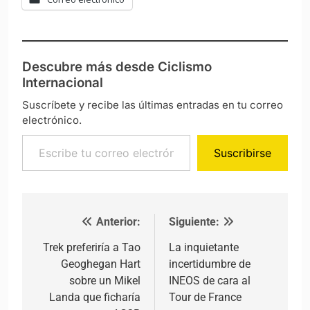
Descubre más desde Ciclismo
Internacional
Suscríbete y recibe las últimas entradas en tu correo
electrónico.
Escribe tu correo electrónico…
Suscribirse
Anterior:
Siguiente:
Navegación de entradas
Trek preferiría a Tao
La inquietante
Geoghegan Hart
incertidumbre de
sobre un Mikel
INEOS de cara al
Landa que ficharía
Tour de France