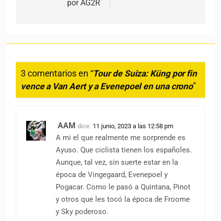
por AG2R
3 comentarios en “
Tour de Suiza: Küng por fin
vence a Van Aert y a Evenepoel en una crono
”
AAM
dice:
11 junio, 2023 a las 12:58 pm
A mi el que realmente me sorprende es
Ayuso. Que ciclista tienen los españoles.
Aunque, tal vez, sin suerte estar en la
época de Vingegaard, Evenepoel y
Pogacar. Como le pasó a Quintana, Pinot
y otros que les tocó la época de Froome
y Sky poderoso.