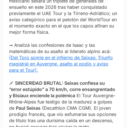
mexicano sellará un triplete de generales de
ensueño en este 2026 tras haber conquistado
previamente el UAE Tour y la Tirreno-Adriático; un
aviso categórico para el pelotón del WorldTour en
el momento exacto en el que los capos afinan su
mejor forma física.
➞ Analizá las confesiones de Isaac y las
matemáticas de su asalto al liderato alpino acá:
[Del Toro sonríe en el infierno de Seixas: Triunfo
magistral en Auvergne, asalto al podio y aviso
para el Tour].
🩹
SINCERIDAD BRUTAL: Seixas confiesa su
“error estúpido” a 70 km/h, corre ensangrentado
y Bisiaux enciende la polémica
El Tour Auvergne-
Rhône-Alpes fue testigo de la madurez a golpes
de
Paul Seixas
(Decathlon CMA CGM). El joven
prodigio francés, que vio esfumarse sus opciones
de título tras una durísima caída en un descenso,
no buscó excusas tras cruzar la meta