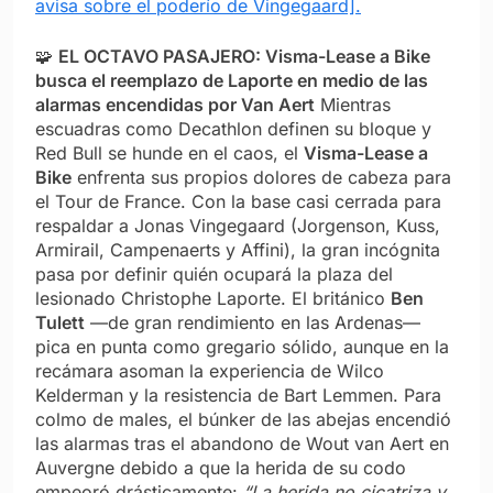
avisa sobre el poderío de Vingegaard].
🧩
EL OCTAVO PASAJERO: Visma-Lease a Bike
busca el reemplazo de Laporte en medio de las
alarmas encendidas por Van Aert
Mientras
escuadras como Decathlon definen su bloque y
Red Bull se hunde en el caos, el
Visma-Lease a
Bike
enfrenta sus propios dolores de cabeza para
el Tour de France. Con la base casi cerrada para
respaldar a Jonas Vingegaard (Jorgenson, Kuss,
Armirail, Campenaerts y Affini), la gran incógnita
pasa por definir quién ocupará la plaza del
lesionado Christophe Laporte. El británico
Ben
Tulett
—de gran rendimiento en las Ardenas—
pica en punta como gregario sólido, aunque en la
recámara asoman la experiencia de Wilco
Kelderman y la resistencia de Bart Lemmen. Para
colmo de males, el búnker de las abejas encendió
las alarmas tras el abandono de Wout van Aert en
Auvergne debido a que la herida de su codo
empeoró drásticamente:
“La herida no cicatriza y