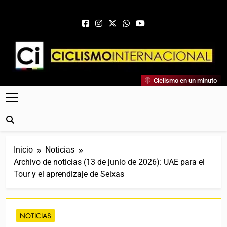
Saltar al contenido
Ciclismo Internacional
Ciclismo en un minuto
Web Dedicada Al Ciclismo Mundial. Entrevistas, Análisis,
Crónicas, Previas Y Más. La Web Ciclista De Referencia.
Inicio
Noticias
Archivo de noticias (13 de junio de 2026): UAE para el
Tour y el aprendizaje de Seixas
NOTICIAS