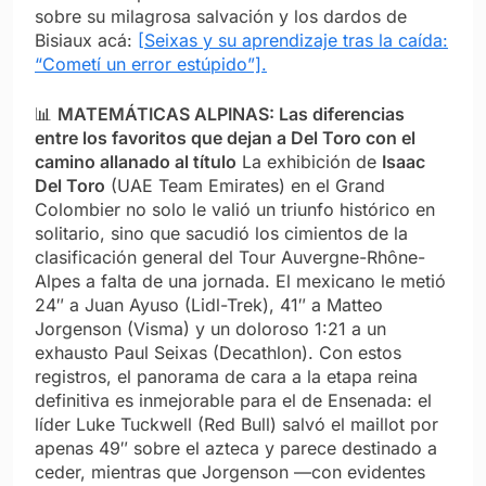
sobre su milagrosa salvación y los dardos de
Bisiaux acá:
[Seixas y su aprendizaje tras la caída:
“Cometí un error estúpido”].
📊
MATEMÁTICAS ALPINAS: Las diferencias
entre los favoritos que dejan a Del Toro con el
camino allanado al título
La exhibición de
Isaac
Del Toro
(UAE Team Emirates) en el Grand
Colombier no solo le valió un triunfo histórico en
solitario, sino que sacudió los cimientos de la
clasificación general del Tour Auvergne-Rhône-
Alpes a falta de una jornada. El mexicano le metió
24″ a Juan Ayuso (Lidl-Trek), 41″ a Matteo
Jorgenson (Visma) y un doloroso 1:21 a un
exhausto Paul Seixas (Decathlon). Con estos
registros, el panorama de cara a la etapa reina
definitiva es inmejorable para el de Ensenada: el
líder Luke Tuckwell (Red Bull) salvó el maillot por
apenas 49″ sobre el azteca y parece destinado a
ceder, mientras que Jorgenson —con evidentes