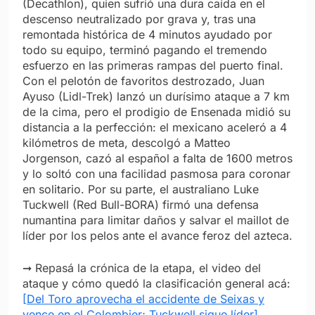
(Decathlon), quien sufrió una dura caída en el
descenso neutralizado por grava y, tras una
remontada histórica de 4 minutos ayudado por
todo su equipo, terminó pagando el tremendo
esfuerzo en las primeras rampas del puerto final.
Con el pelotón de favoritos destrozado, Juan
Ayuso (Lidl-Trek) lanzó un durísimo ataque a 7 km
de la cima, pero el prodigio de Ensenada midió su
distancia a la perfección: el mexicano aceleró a 4
kilómetros de meta, descolgó a Matteo
Jorgenson, cazó al español a falta de 1600 metros
y lo soltó con una facilidad pasmosa para coronar
en solitario. Por su parte, el australiano Luke
Tuckwell (Red Bull-BORA) firmó una defensa
numantina para limitar daños y salvar el maillot de
líder por los pelos ante el avance feroz del azteca.
➞ Repasá la crónica de la etapa, el video del
ataque y cómo quedó la clasificación general acá:
[Del Toro aprovecha el accidente de Seixas y
vence en el Colombier; Tuckwell sigue líder]
.