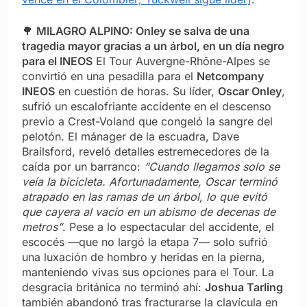
🌳
MILAGRO ALPINO: Onley se salva de una
tragedia mayor gracias a un árbol, en un día negro
para el INEOS
El Tour Auvergne-Rhône-Alpes se
convirtió en una pesadilla para el
Netcompany
INEOS
en cuestión de horas. Su líder,
Oscar Onley
,
sufrió un escalofriante accidente en el descenso
previo a Crest-Voland que congeló la sangre del
pelotón. El mánager de la escuadra, Dave
Brailsford, reveló detalles estremecedores de la
caída por un barranco:
“Cuando llegamos solo se
veía la bicicleta. Afortunadamente, Oscar terminó
atrapado en las ramas de un árbol, lo que evitó
que cayera al vacío en un abismo de decenas de
metros”
. Pese a lo espectacular del accidente, el
escocés —que no largó la etapa 7— solo sufrió
una luxación de hombro y heridas en la pierna,
manteniendo vivas sus opciones para el Tour. La
desgracia británica no terminó ahí:
Joshua Tarling
también abandonó tras fracturarse la clavícula en