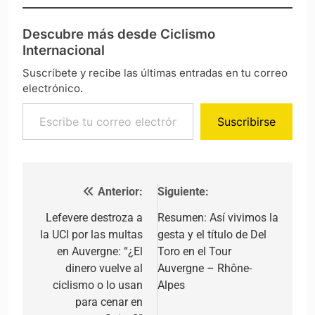
Descubre más desde Ciclismo
Internacional
Suscríbete y recibe las últimas entradas en tu correo
electrónico.
Escribe tu correo electrónico…
Suscribirse
Anterior:
Siguiente:
Navegación de entradas
Lefevere destroza a
Resumen: Así vivimos la
la UCI por las multas
gesta y el título de Del
en Auvergne: “¿El
Toro en el Tour
dinero vuelve al
Auvergne – Rhône-
ciclismo o lo usan
Alpes
para cenar en