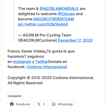
The team &
@AG2RLAMONDIALE
are
delighted to welcome
@Citroen
and
become
#AG2RCITROËNTEAM
pic.twitter.com/OZlk5Is4qX
— AG2RLM Pro Cycling Team
(@AG2RLMCyclisme)
December 17, 2020
Franco Xavier Videla
¿Te gusta lo que
hacemos?
seguínos
en
Instagram
y
Twitter
Sumate en
facebook:
Ciclismo Internacional
Copyright © 2012-2020 Ciclismo Internacional.
All Rights Reserved
Compartir :
Facebook
X
WhatsApp