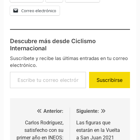
Correo electrónico
Descubre más desde Ciclismo
Internacional
Suscríbete y recibe las últimas entradas en tu correo
electrónico.
Escribe tu correo electrónico…
Suscribirse
Anterior:
Siguiente:
Navegación de entradas
Carlos Rodríguez,
Las figuras que
satisfecho con su
estarán en la Vuelta
primer año en INEOS:
a San Juan 2021