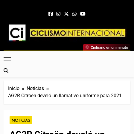
Saltar al contenido
Ciclismo Internacional
Ciclismo en un minuto
Web Dedicada Al Ciclismo Mundial. Entrevistas, Análisis,
Crónicas, Previas Y Más. La Web Ciclista De Referencia.
Inicio
Noticias
AG2R Citroën develó un llamativo uniforme para 2021
NOTICIAS