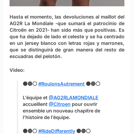
Hasta el momento, las devoluciones al maillot del
AG2R La Mondiale -que sumará el patrocinio de
Citroën en 2021- han sido más que positivas. Es
que ha dejado de lado el celeste y se ha centrado
en un jersey blanco con letras rojas y marrones,
que se distinguirá de gran manera del resto de
escuadras del pelotón.
Video:
🟤🔴⚪
#RoulonsAutrement
🟤🔴⚪
L’équipe et
@AG2RLAMONDIALE
accueillent
@Citroen
pour ouvrir
ensemble un nouveau chapitre de
l’histoire de l’équipe.
🟤🔴⚪
#RideDifferently
🟤🔴⚪