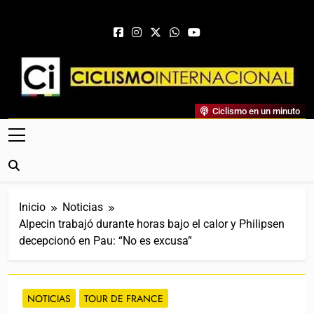
Saltar al contenido
Ciclismo Internacional
Ciclismo en un minuto
Web Dedicada Al Ciclismo Mundial. Entrevistas, Análisis,
Crónicas, Previas Y Más. La Web Ciclista De Referencia.
Inicio
Noticias
Alpecin trabajó durante horas bajo el calor y Philipsen
decepcionó en Pau: “No es excusa”
NOTICIAS
TOUR DE FRANCE