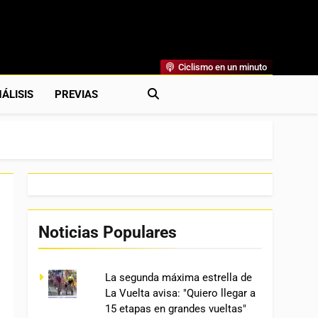
Ciclismo en un minuto
al
rónicas, Previas Y Más. La Web Ciclista De Referencia.
ÁLISIS
PREVIAS
Noticias Populares
La segunda máxima estrella de
La Vuelta avisa: "Quiero llegar a
15 etapas en grandes vueltas"