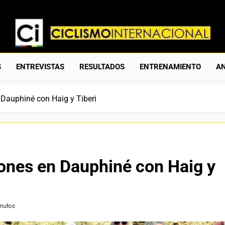
Ciclismo Internacion
Web Dedicada Al Ciclismo Mundial. Entrevistas, Análisis, C
S
ENTREVISTAS
RESULTADOS
ENTRENAMIENTO
AN
 Dauphiné con Haig y Tiberi
lones en Dauphiné con Haig y
nutos