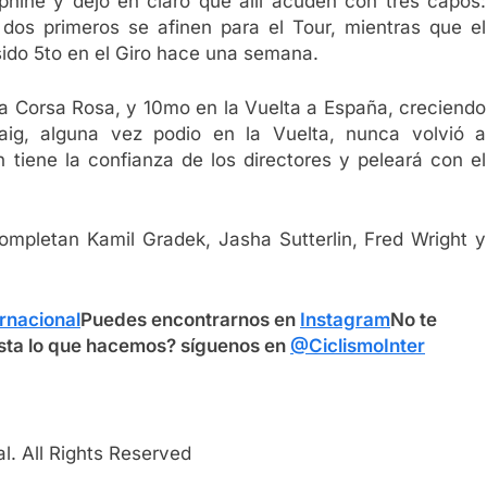
hiné y dejó en claro que allí acuden con tres capos:
 dos primeros se afinen para el Tour, mientras que el
sido 5to en el Giro hace una semana.
la Corsa Rosa, y 10mo en la Vuelta a España, creciendo
Haig, alguna vez podio en la Vuelta, nunca volvió a
 tiene la confianza de los directores y peleará con el
completan Kamil Gradek, Jasha Sutterlin, Fred Wright y
rnacional
Puedes encontrarnos en
Instagram
No te
sta lo que hacemos? síguenos en
@CiclismoInter
l. All Rights Reserved