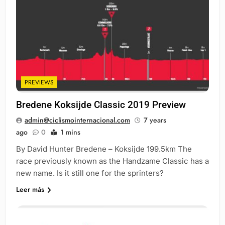
PREVIEWS
Bredene Koksijde Classic 2019 Preview
admin@ciclismointernacional.com
7 years
ago
0
1 mins
By David Hunter Bredene – Koksijde 199.5km The
race previously known as the Handzame Classic has a
new name. Is it still one for the sprinters?
Leer más