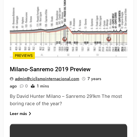
PREVIEWS
Milano-Sanremo 2019 Preview
admin@ciclismointernacional.com
7 years
ago
0
1 mins
By David Hunter Milano – Sanremo 291km The most
boring race of the year?
Leer más