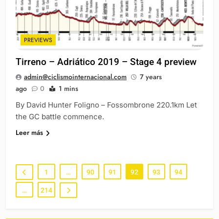
PREVIEWS
Tirreno – Adriático 2019 – Stage 4 preview
admin@ciclismointernacional.com
7 years
ago
0
1 mins
By David Hunter Foligno – Fossombrone 220.1km Let
the GC battle commence.
Leer más
1
…
90
91
92
93
94
…
214