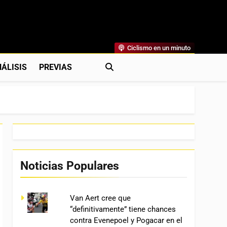
Ciclismo en un minuto
al
rónicas, Previas Y Más. La Web Ciclista De Referencia.
ÁLISIS
PREVIAS
Noticias Populares
Van Aert cree que
“definitivamente” tiene chances
contra Evenepoel y Pogacar en el