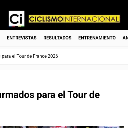
Ciclismo Internacion
Web Dedicada Al Ciclismo Mundial. Entrevistas, Análisis, C
S
ENTREVISTAS
RESULTADOS
ENTRENAMIENTO
AN
 para el Tour de France 2026
irmados para el Tour de