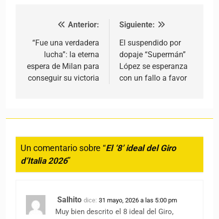
Anterior:
Siguiente:
Navegación de entradas
“Fue una verdadera
El suspendido por
lucha”: la eterna
dopaje “Supermán”
espera de Milan para
López se esperanza
conseguir su victoria
con un fallo a favor
Un comentario sobre “
El ‘8’ ideal del Giro
d’Italia 2026
”
Salhito
dice:
31 mayo, 2026 a las 5:00 pm
Muy bien descrito el 8 ideal del Giro,