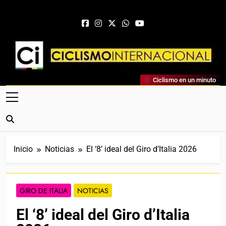
Saltar al contenido
Ciclismo Internacional
Ciclismo en un minuto
Web Dedicada Al Ciclismo Mundial. Entrevistas, Análisis,
Crónicas, Previas Y Más. La Web Ciclista De Referencia.
Inicio
Noticias
El ‘8’ ideal del Giro d’Italia 2026
GIRO DE ITALIA
NOTICIAS
El ‘8’ ideal del Giro d’Italia