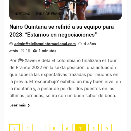
NOTICIAS
TOUR DE FRANCE
Nairo Quintana se refirió a su equipo para
2023: “Estamos en negociaciones”
admin@ciclismointernacional.com
4 años
atrás
18
1 minutos
Por @FXavierVidela El colombiano finalizará el Tour
de France 2022 en la sexta posición, una actuación
que supera las expectativas trazadas por muchos en
la previa. El ‘escarabajo’ exhibió un muy buen nivel en
la montaña y, a pesar de perder dos puestos en las
últimas jornadas, se irá con un buen sabor de boca.
Leer más
1
…
5
6
7
8
9