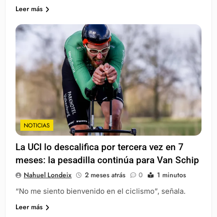
Leer más
NOTICIAS
La UCI lo descalifica por tercera vez en 7
meses: la pesadilla continúa para Van Schip
Nahuel Londeix
2 meses atrás
0
1 minutos
“No me siento bienvenido en el ciclismo”, señala.
Leer más