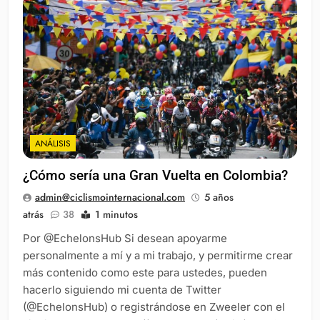
ANÁLISIS
¿Cómo sería una Gran Vuelta en Colombia?
admin@ciclismointernacional.com
5 años
atrás
38
1 minutos
Por @EchelonsHub Si desean apoyarme
personalmente a mí y a mi trabajo, y permitirme crear
más contenido como este para ustedes, pueden
hacerlo siguiendo mi cuenta de Twitter
(@EchelonsHub) o registrándose en Zweeler con el