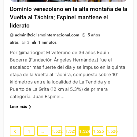
Dominio venezolano en la alta montaña de la
Vuelta al Táchira; Espinel mantiene el
liderato
admin@ciclismointernacional.com
5 años
atrás
3
1 minutos
Por @marioqpet El veterano de 36 años Eduin
Becerra (Fundación Ángeles Hernández) fue el
escalador más fuerte del día y se impuso en la quinta
etapa de la Vuelta al Táchira, compuesta sobre 101
kilómetros entre la localidad de La Tendida y el
Puerto de La Grita (12 km al 5.3%) de primera
categoría. Juan Espinel…
Leer más
1
…
1.522
1.523
1.524
1.525
1.526