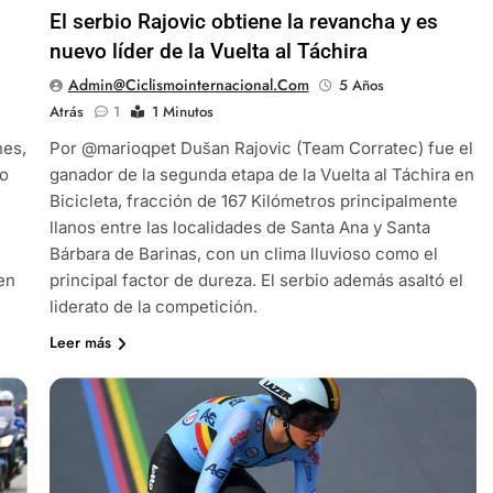
El serbio Rajovic obtiene la revancha y es
nuevo líder de la Vuelta al Táchira
Admin@ciclismointernacional.com
5 Años
Atrás
1
1 Minutos
nes,
Por @marioqpet Dušan Rajovic (Team Corratec) fue el
do
ganador de la segunda etapa de la Vuelta al Táchira en
Bicicleta, fracción de 167 Kilómetros principalmente
llanos entre las localidades de Santa Ana y Santa
Bárbara de Barinas, con un clima lluvioso como el
en
principal factor de dureza. El serbio además asaltó el
liderato de la competición.
Leer más