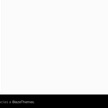
acias a
.
BlazeThemes