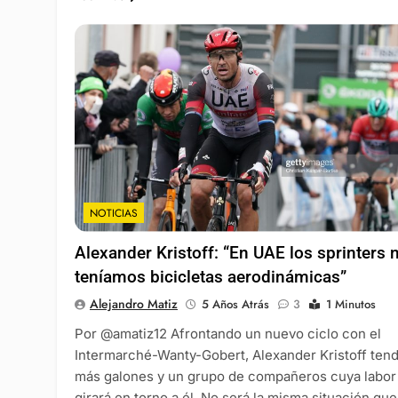
NOTICIAS
Alexander Kristoff: “En UAE los sprinters 
teníamos bicicletas aerodinámicas”
Alejandro Matiz
5 Años Atrás
3
1 Minutos
Por @amatiz12 Afrontando un nuevo ciclo con el
Intermarché-Wanty-Gobert, Alexander Kristoff ten
más galones y un grupo de compañeros cuya labor
girará en torno a él. No será la misma situación que