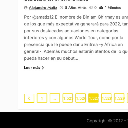
Alejandro Matiz
5 Años Atrás
0
1 Minutos
Por @amatiz12 El nombre de Biniam Ghirmay es un
de los que más expectativa generará para 2022, ta
por sus destacadas actuaciones en categorías
inferiores y con algunos World Tour, como por la
presencia que le puede dar a Eritrea -y África en
general-. Además muchos estarán atentos de lo qu
pueda hacer en su debut…
Leer más
1
…
1.525
1.526
1.527
1.528
1.529
Copyright © 2012 - 