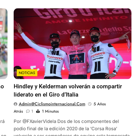
NOTICIAS
no
Hindley y Kelderman volverán a compartir
liderato en el Giro d’Italia
Admin@ciclismointernacional.com
5 Años
Atrás
1
1 Minutos
drá
Por @FXavierVidela Dos de los componentes del
podio final de la edición 2020 de la ‘Corsa Rosa’
 en
volverán a ser compañeros de equipo esta temporada.