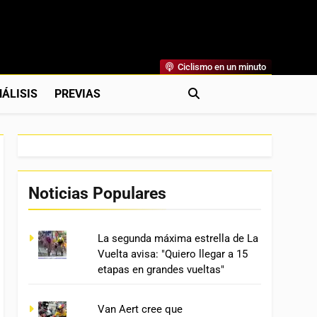
Ciclismo en un minuto
al
rónicas, Previas Y Más. La Web Ciclista De Referencia.
ÁLISIS
PREVIAS
Noticias Populares
La segunda máxima estrella de La
Vuelta avisa: "Quiero llegar a 15
etapas en grandes vueltas"
Van Aert cree que