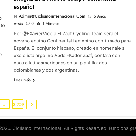
español
Admin@ciclismointernacional.com
5 Años
o
Atrás
0
1 Minutos
nto
Por @FXavierVidela El Zaaf Cycling Team será el
noveno equipo Continental femenino confirmado para
España. El conjunto hispano, creado en homenaje al
e
exciclista argelino Abdel-Kader Zaaf, contará con
cuatro latinoamericanas en su plantilla: dos
colombianas y dos argentinas.
Leer más
…
3.759
2026. Ciclismo Internacional. All Rights Reserved. Funciona gr