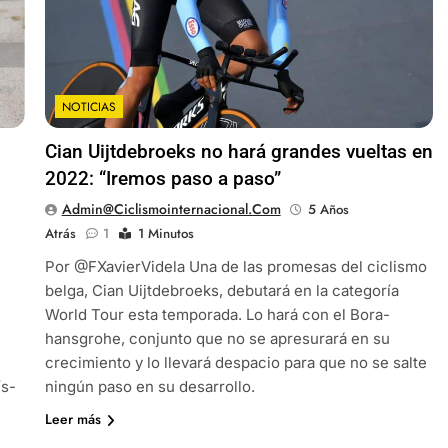
NOTICIAS
Cian Uijtdebroeks no hará grandes vueltas en
2022: “Iremos paso a paso”
Admin@ciclismointernacional.com
5 Años
Atrás
1
1 Minutos
Por @FXavierVidela Una de las promesas del ciclismo
belga, Cian Uijtdebroeks, debutará en la categoría
World Tour esta temporada. Lo hará con el Bora-
hansgrohe, conjunto que no se apresurará en su
crecimiento y lo llevará despacio para que no se salte
ís-
ningún paso en su desarrollo.
Leer más