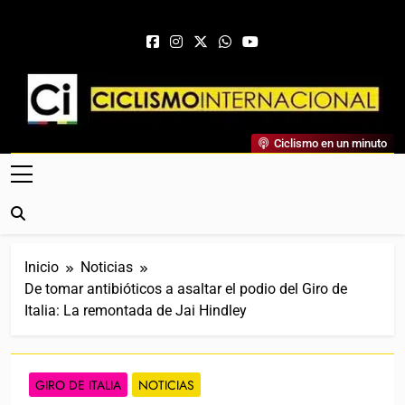
Saltar al contenido
Ciclismo Internacional
Ciclismo en un minuto
Web Dedicada Al Ciclismo Mundial. Entrevistas, Análisis,
Crónicas, Previas Y Más. La Web Ciclista De Referencia.
Inicio
Noticias
De tomar antibióticos a asaltar el podio del Giro de
Italia: La remontada de Jai Hindley
GIRO DE ITALIA
NOTICIAS