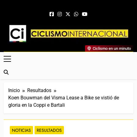
Saltar al contenido
Ciclismo Internacional
Ciclismo en un minuto
Web Dedicada Al Ciclismo Mundial. Entrevistas, Análisis,
Crónicas, Previas Y Más. La Web Ciclista De Referencia.
Inicio
Resultados
Koen Bouwman del Visma Lease a Bike se vistió de
gloria en la Coppi e Bartali
NOTICIAS
RESULTADOS