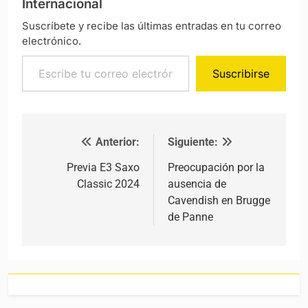
Internacional
Suscríbete y recibe las últimas entradas en tu correo
electrónico.
Escribe tu correo electrónico…
Suscribirse
Anterior:
Siguiente:
Navegación de entradas
Previa E3 Saxo
Preocupación por la
Classic 2024
ausencia de
Cavendish en Brugge
de Panne