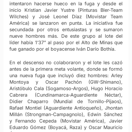
intentaron hacerse hueco en la fuga y desde el
inicio Kristian Javier Yustre (Pinturas Bler-Team
Wilches) y José Leonel Díaz (Movistar Team
América) se lanzaron en punta. La iniciativa fue
secundada por otros entusiastas y se sumaron
nueve hombres más. De este grupo al lote del
líder había 1’37” al paso por el Alto de Minas que
fue ganado por el boyacense Iván Darío Bothía.
En el descenso no colaboraron y el lote les cazó
antes de la primera meta volante, donde se formó
una nueva fuga que incluyó diez hombres: Arley
Montoya y Oscar Pachón (GW-Shimano),
Aristóbulo Cala (Sogamoso-Argos), Hugo Horacio
Cabrera (Cundinamarca-Aguardiente Néctar),
Didier Chaparro (Mundial de Tornillo-Pijaos),
Rafael Montiel (Aguardiente Antioqueño), Jhontan
Millán (Strongman-Campagnolo), Edwin Sánchez
y Fernando Cepeda (Movistar América), Javier
Eduardo Gómez (Boyacá, Raza) y Oscar Mauricio