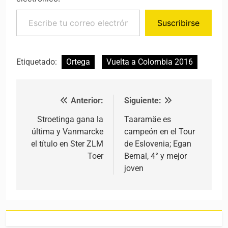
Escribe tu correo electrónico…
Suscribirse
Etiquetado:
Ortega
Vuelta a Colombia 2016
Anterior:
Siguiente:
Navegación de entradas
Stroetinga gana la
Taaramäe es
última y Vanmarcke
campeón en el Tour
el título en Ster ZLM
de Eslovenia; Egan
Toer
Bernal, 4° y mejor
joven