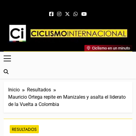
Saltar al contenido
Ciclismo Internacional
Ciclismo en un minuto
Web Dedicada Al Ciclismo Mundial. Entrevistas, Análisis,
Crónicas, Previas Y Más. La Web Ciclista De Referencia.
Inicio
Resultados
Mauricio Ortega repite en Manizales y asalta el liderato
de la Vuelta a Colombia
RESULTADOS