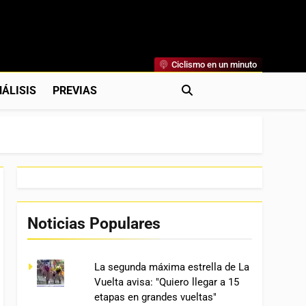
Ciclismo en un minuto
al
rónicas, Previas Y Más. La Web Ciclista De Referencia.
ÁLISIS
PREVIAS
Noticias Populares
La segunda máxima estrella de La
Vuelta avisa: "Quiero llegar a 15
etapas en grandes vueltas"