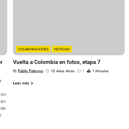
COLABORACIONES
NOTICIAS
er
Vuelta a Colombia en fotos, etapa 7
Pablo Palermo
13 Años Atrás
1
1 Minutos
a
Leer más
ron
 en
sde
r