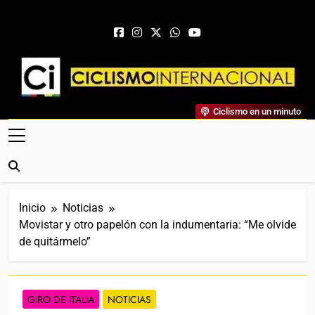
Saltar al contenido
Ciclismo Internacional
Ciclismo en un minuto
Web Dedicada Al Ciclismo Mundial. Entrevistas, Análisis,
Crónicas, Previas Y Más. La Web Ciclista De Referencia.
Inicio
Noticias
Movistar y otro papelón con la indumentaria: “Me olvide
de quitármelo”
GIRO DE ITALIA
NOTICIAS