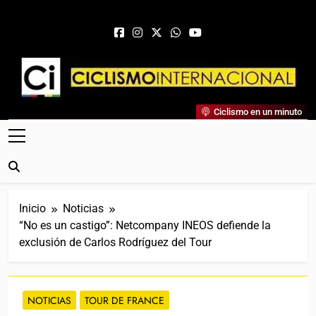
Saltar al contenido
Ciclismo Internacional
Ciclismo en un minuto
Web Dedicada Al Ciclismo Mundial. Entrevistas, Análisis,
Crónicas, Previas Y Más. La Web Ciclista De Referencia.
Inicio
Noticias
“No es un castigo”: Netcompany INEOS defiende la
exclusión de Carlos Rodríguez del Tour
NOTICIAS
TOUR DE FRANCE