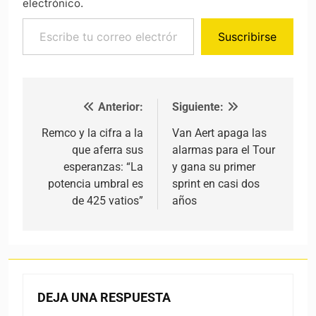
electrónico.
Escribe tu correo electrónico…
Suscribirse
Anterior:
Siguiente:
Navegación de entradas
Remco y la cifra a la
Van Aert apaga las
que aferra sus
alarmas para el Tour
esperanzas: “La
y gana su primer
potencia umbral es
sprint en casi dos
de 425 vatios”
años
DEJA UNA RESPUESTA