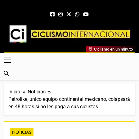
Saltar al contenido
Ciclismo Internacional
Ciclismo en un minuto
Web Dedicada Al Ciclismo Mundial. Entrevistas, Análisis,
Crónicas, Previas Y Más. La Web Ciclista De Referencia.
Inicio
Noticias
Petrolike, único equipo continental mexicano, colapsará
en 48 horas si no les paga a sus ciclistas
NOTICIAS