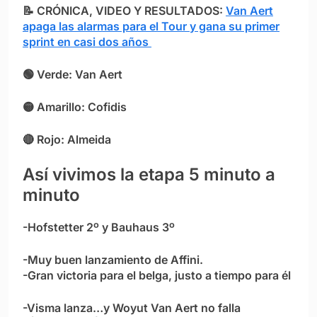
📝
CRÓNICA, VIDEO Y RESULTADOS:
Van Aert
apaga las alarmas para el Tour y gana su primer
sprint en casi dos años
🟢 Verde: Van Aert
🟡 Amarillo: Cofidis
🔴 Rojo: Almeida
Así vivimos la etapa 5 minuto a
minuto
-Hofstetter 2º y Bauhaus 3º
-Muy buen lanzamiento de Affini.
-Gran victoria para el belga, justo a tiempo para él
-Visma lanza…y Woyut Van Aert no falla