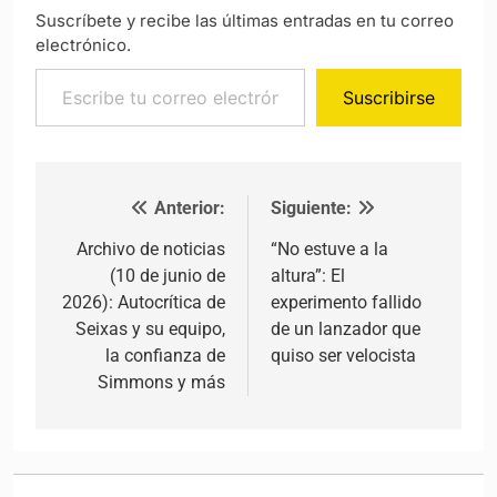
Suscríbete y recibe las últimas entradas en tu correo
electrónico.
Escribe tu correo electrónico…
Suscribirse
Anterior:
Siguiente:
Navegación de entradas
Archivo de noticias
“No estuve a la
(10 de junio de
altura”: El
2026): Autocrítica de
experimento fallido
Seixas y su equipo,
de un lanzador que
la confianza de
quiso ser velocista
Simmons y más