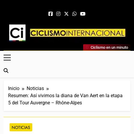
Saltar al contenido
Ciclismo Internacional
Ciclismo en un minuto
Web Dedicada Al Ciclismo Mundial. Entrevistas, Análisis,
Crónicas, Previas Y Más. La Web Ciclista De Referencia.
Inicio
Noticias
Resumen: Así vivimos la diana de Van Aert en la etapa
5 del Tour Auvergne – Rhône-Alpes
NOTICIAS