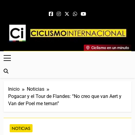
Saltar al contenido
Ciclismo Internacional
Ciclismo en un minuto
Web Dedicada Al Ciclismo Mundial. Entrevistas, Análisis,
Crónicas, Previas Y Más. La Web Ciclista De Referencia.
Inicio
Noticias
Pogacar y el Tour de Flandes: “No creo que van Aert y
Van der Poel me teman”
NOTICIAS