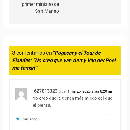
primer ministro de
San Marino
3 comentarios en “
Pogacar y el Tour de
Flandes: “No creo que van Aert y Van der Poel
me teman”
”
627813323
dice:
1 marzo, 2023 a las 8:20 am
Yo creo que le tienen más miedo del que
él piensa.
Cargando...