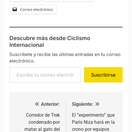
Correo electrónico
Descubre más desde Ciclismo
Internacional
Suscríbete y recibe las últimas entradas en tu correo
electrónico.
Escribe tu correo electrónico…
Suscribirse
Anterior:
Siguiente:
Navegación de entradas
Corredor de Trek
El “experimento” que
condenado por
París Niza hará en la
matar al gato del
crono por equipos