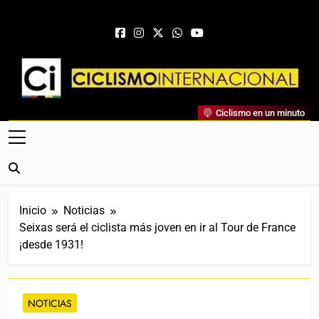
Saltar al contenido
Ciclismo Internacional
Ciclismo en un minuto
Web Dedicada Al Ciclismo Mundial. Entrevistas, Análisis,
Crónicas, Previas Y Más. La Web Ciclista De Referencia.
Inicio
Noticias
Seixas será el ciclista más joven en ir al Tour de France
¡desde 1931!
NOTICIAS