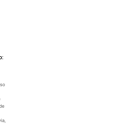
o:
uso
e
 de
ia,