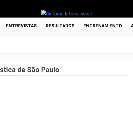
Ciclismo Intern
Web Dedicada Al Ciclismo Mundial. Entrevist
ENTREVISTAS
RESULTADOS
ENTRENAMIENTO
D
ística de São Paulo