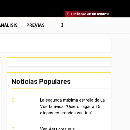
Ciclismo en un minuto
acional
as, Análisis, Crónicas, Previas Y Más. La Web Ciclista
ANÁLISIS
PREVIAS
e Referencia.
Noticias Populares
La segunda máxima estrella de La
Vuelta avisa: "Quiero llegar a 15
etapas en grandes vueltas"
Van Aert cree que