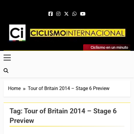
Skip to content
Ciclismo Internacional
Ciclismo en un minuto
Web Dedicada Al Ciclismo Mundial. Entrevistas, Análisis,
Crónicas, Previas Y Más. La Web Ciclista De Referencia.
Home
Tour of Britain 2014 – Stage 6 Preview
Tag:
Tour of Britain 2014 – Stage 6
Preview