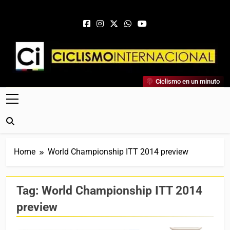
Skip to content
Ciclismo Internacional
Ciclismo en un minuto
Web Dedicada Al Ciclismo Mundial. Entrevistas, Análisis,
Crónicas, Previas Y Más. La Web Ciclista De Referencia.
Home
World Championship ITT 2014 preview
Tag:
World Championship ITT 2014
preview