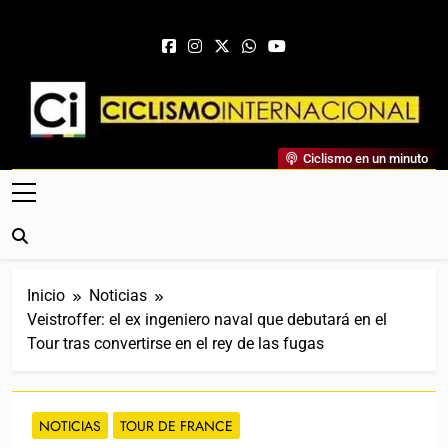
Saltar al contenido
Ciclismo Internacional
Ciclismo en un minuto
Web Dedicada Al Ciclismo Mundial. Entrevistas, Análisis,
Crónicas, Previas Y Más. La Web Ciclista De Referencia.
Inicio
Noticias
Veistroffer: el ex ingeniero naval que debutará en el
Tour tras convertirse en el rey de las fugas
NOTICIAS
TOUR DE FRANCE