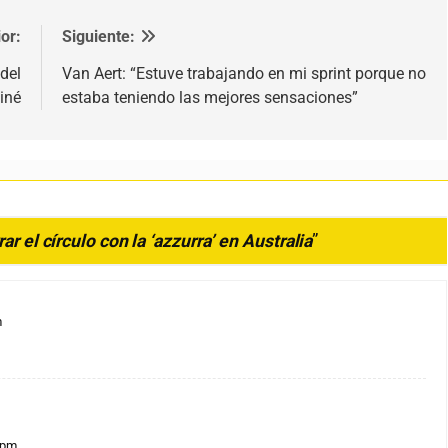
or:
Siguiente:
 del
Van Aert: “Estuve trabajando en mi sprint porque no
iné
estaba teniendo las mejores sensaciones”
ar el círculo con la ‘azzurra’ en Australia
”
m
3 pm