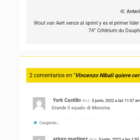
Anteri
Navegación de entradas
Wout van Aert vence al sprint y es el primer líder
74° Critérium du Dauph
2 comentarios en “
Vincenzo Nibali quiere cerr
York Castillo
dice:
5 junio, 2022 a las 11:07 a
Grande il squalo di Messina.
Cargando...
arturo martinez
dice:
5 junio, 2022 a las 1:5