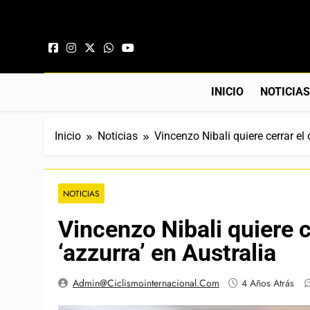
Saltar al contenido
INICIO
NOTICIA
Inicio
Noticias
Vincenzo Nibali quiere cerrar el 
NOTICIAS
Vincenzo Nibali quiere ce
‘azzurra’ en Australia
Admin@ciclismointernacional.com
4 Años Atrás