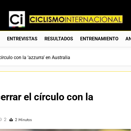
Ciclismo Internacion
Web Dedicada Al Ciclismo Mundial. Entrevistas, Análisis, C
S
ENTREVISTAS
RESULTADOS
ENTRENAMIENTO
AN
círculo con la ‘azzurra’ en Australia
rrar el círculo con la
2
2 Minutos