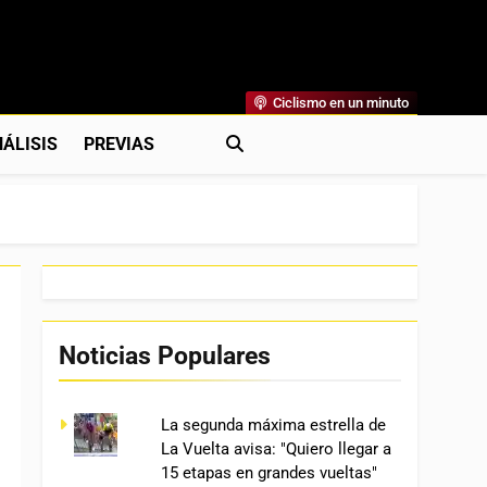
Ciclismo en un minuto
al
rónicas, Previas Y Más. La Web Ciclista De Referencia.
ÁLISIS
PREVIAS
Noticias Populares
La segunda máxima estrella de
La Vuelta avisa: "Quiero llegar a
15 etapas en grandes vueltas"