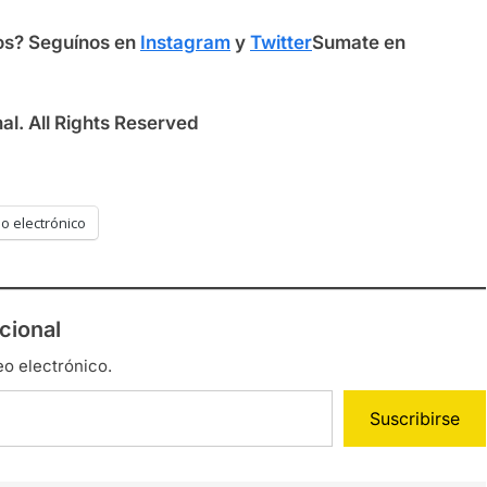
os? S
eguínos en
Instagram
y
Twitter
Sumate en
l. All Rights Reserved
o electrónico
cional
eo electrónico.
Suscribirse