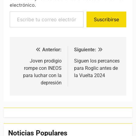
electrónico.
Escribe tu correo electrónico…
Suscribirse
Anterior:
Siguiente:
Navegación de entradas
Joven prodigio
Siguen los percances
rompe con INEOS
para Roglic antes de
para luchar con la
la Vuelta 2024
depresión
Noticias Populares