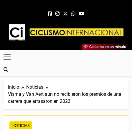
Saltar al contenido
Ciclismo Internacional
Ciclismo en un minuto
Web Dedicada Al Ciclismo Mundial. Entrevistas, Análisis,
Crónicas, Previas Y Más. La Web Ciclista De Referencia.
Inicio
Noticias
Visma y Van Aert aún no recibieron los premios de una
carrera que arrasaron en 2023
NOTICIAS