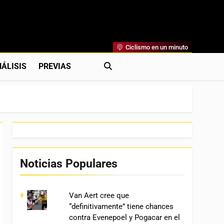
Ciclismo en un minuto
al
rónicas, Previas Y Más. La Web Ciclista De Referencia.
ÁLISIS
PREVIAS
Noticias Populares
Van Aert cree que
“definitivamente” tiene chances
contra Evenepoel y Pogacar en el