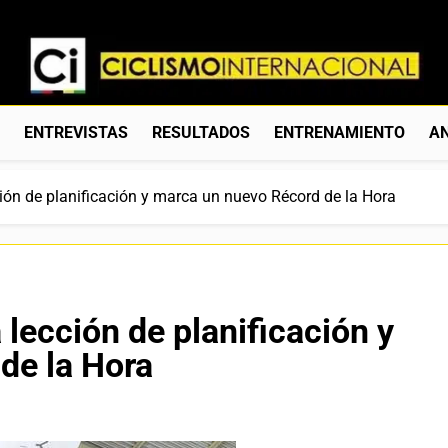
Ciclismo Internacion
Web Dedicada Al Ciclismo Mundial. Entrevistas, Análisis, C
S
ENTREVISTAS
RESULTADOS
ENTRENAMIENTO
AN
ión de planificación y marca un nuevo Récord de la Hora
lección de planificación y
de la Hora