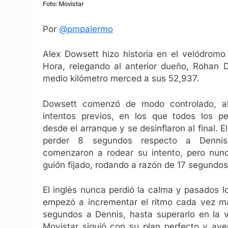
Foto: Movistar
Por
@pmpalermo
Alex Dowsett hizo historia en el velódrom
Hora, relegando al anterior dueño, Rohan D
medio kilómetro merced a sus 52,937.
Dowsett comenzó de modo controlado, al
intentos previos, en los que todos los pe
desde el arranque y se desinflaron al final. El
perder 8 segundos respecto a Denni
comenzaron a rodear su intento, pero nun
guión fijado, rodando a razón de 17 segundos
El inglés nunca perdió la calma y pasados l
empezó a incrementar el ritmo cada vez m
segundos a Dennis, hasta superarlo en la v
Movistar siguió con su plan perfecto y av