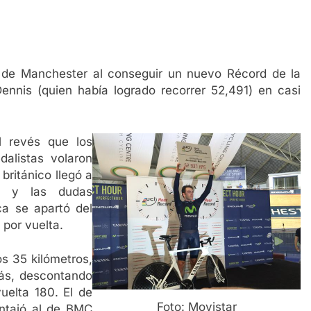
o de Manchester al conseguir un nuevo Récord de la
ennis (quien había logrado recorrer 52,491) en casi
 revés que los
dalistas volaron
 británico llegó a
s y las dudas
ca se apartó del
 por vuelta.
os 35 kilómetros,
ás, descontando
uelta 180. El de
Foto: Movistar
entajó al de BMC