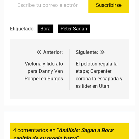
Suscribirse
Etiquetado:
Bora
Peter Sagan
Anterior:
Siguiente:
Navegación de entradas
Victoria y liderato
El pelotón regala la
para Danny Van
etapa; Carpenter
Poppel en Burgos
corona la escapada y
es líder en Utah
4 comentarios en “
Análisis: Sagan a Bora:
capitán de su propio barco
”