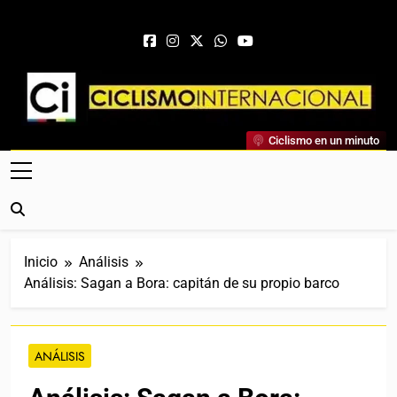
Saltar al contenido
Ciclismo Internacional
Ciclismo en un minuto
Web Dedicada Al Ciclismo Mundial. Entrevistas, Análisis,
Crónicas, Previas Y Más. La Web Ciclista De Referencia.
Inicio
Análisis
Análisis: Sagan a Bora: capitán de su propio barco
ANÁLISIS