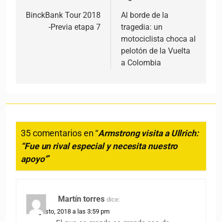
BinckBank Tour 2018
Al borde de la
-Previa etapa 7
tragedia: un
motociclista choca al
pelotón de la Vuelta
a Colombia
35 comentarios en “
Armstrong visita a Ullrich:
“Fue un rival especial y necesita nuestro
apoyo”
”
Martín torres
dice:
18 agosto, 2018 a las 3:59 pm