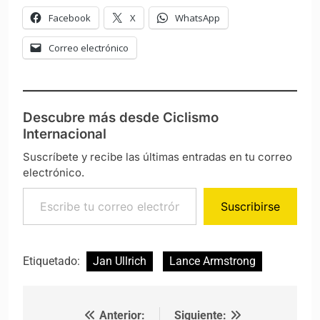
Facebook
X
WhatsApp
Correo electrónico
Descubre más desde Ciclismo
Internacional
Suscríbete y recibe las últimas entradas en tu correo
electrónico.
Escribe tu correo electrónico…
Suscribirse
Etiquetado:
Jan Ullrich
Lance Armstrong
Anterior:
Siguiente:
Navegación de entradas