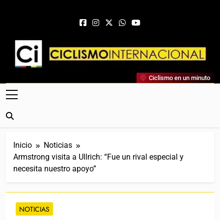
Saltar al contenido
Ciclismo Internacional
Ciclismo en un minuto
Web Dedicada Al Ciclismo Mundial. Entrevistas, Análisis,
Crónicas, Previas Y Más. La Web Ciclista De Referencia.
Inicio
Noticias
Armstrong visita a Ullrich: “Fue un rival especial y
necesita nuestro apoyo”
NOTICIAS