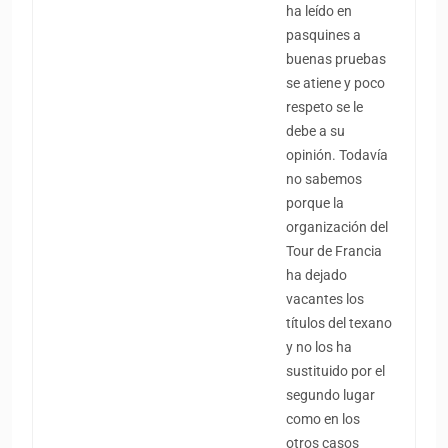
ha leído en
pasquines a
buenas pruebas
se atiene y poco
respeto se le
debe a su
opinión. Todavía
no sabemos
porque la
organización del
Tour de Francia
ha dejado
vacantes los
títulos del texano
y no los ha
sustituido por el
segundo lugar
como en los
otros casos