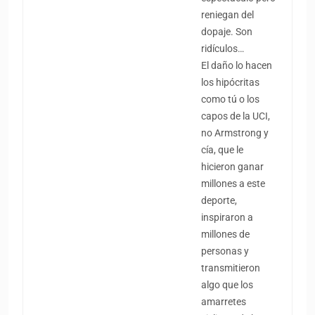
reniegan del
dopaje. Son
ridículos…
El daño lo hacen
los hipócritas
como tú o los
capos de la UCI,
no Armstrong y
cía, que le
hicieron ganar
millones a este
deporte,
inspiraron a
millones de
personas y
transmitieron
algo que los
amarretes