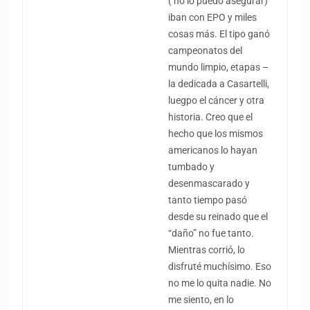
( no lo puedo asegurar)
iban con EPO y miles
cosas más. El tipo ganó
campeonatos del
mundo limpio, etapas –
la dedicada a Casartelli,
luegpo el cáncer y otra
historia. Creo que el
hecho que los mismos
americanos lo hayan
tumbado y
desenmascarado y
tanto tiempo pasó
desde su reinado que el
“daño” no fue tanto.
Mientras corrió, lo
disfruté muchísimo. Eso
no me lo quita nadie. No
me siento, en lo