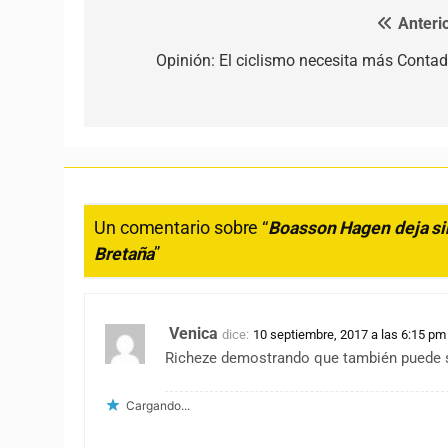
Anterio
Navegación de entradas
Opinión: El ciclismo necesita más Contad
Un comentario sobre “
Boasson Hagen deja sin 
Bretaña
”
Venica
dice:
10 septiembre, 2017 a las 6:15 pm
Richeze demostrando que también puede se
Cargando...