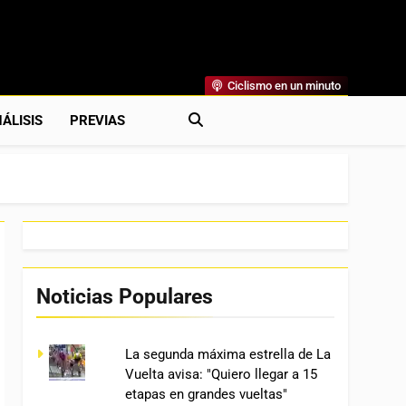
Ciclismo en un minuto
al
rónicas, Previas Y Más. La Web Ciclista De Referencia.
ÁLISIS
PREVIAS
Noticias Populares
La segunda máxima estrella de La
Vuelta avisa: "Quiero llegar a 15
etapas en grandes vueltas"