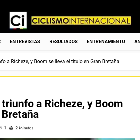
Ciclismo Internacion
Web Dedicada Al Ciclismo Mundial. Entrevistas, Análisis, C
S
ENTREVISTAS
RESULTADOS
ENTRENAMIENTO
AN
fo a Richeze, y Boom se lleva el título en Gran Bretaña
triunfo a Richeze, y Boom
n Bretaña
1
2 Minutos