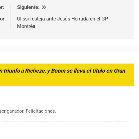
r:
Siguiente:
or
Ulissi festeja ante Jesús Herrada en el GP
Montréal
triunfo a Richeze, y Boom se lleva el título en Gran
r ganador. Felicitaciones.