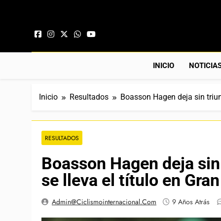
Saltar al contenido
INICIO
NOTICIA
Inicio
Resultados
Boasson Hagen deja sin triun
RESULTADOS
Boasson Hagen deja sin 
se lleva el título en Gra
Admin@ciclismointernacional.com
9 Años Atrás