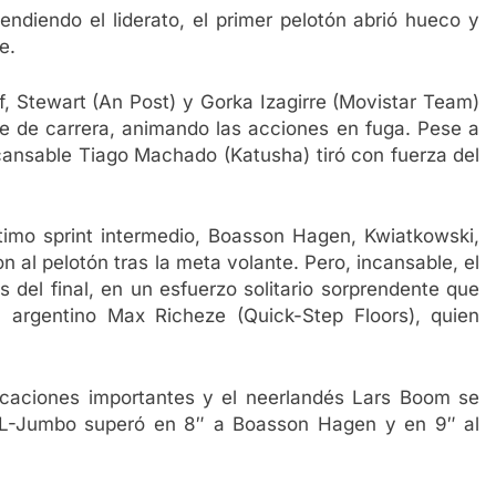
diendo el liderato, el primer pelotón abrió hueco y
e.
ff, Stewart (An Post) y Gorka Izagirre (Movistar Team)
nte de carrera, animando las acciones en fuga. Pese a
ncansable Tiago Machado (Katusha) tiró con fuerza del
último sprint intermedio, Boasson Hagen, Kwiatkowski,
al pelotón tras la meta volante. Pero, incansable, el
del final, en un esfuerzo solitario sorprendente que
l argentino Max Richeze (Quick-Step Floors), quien
icaciones importantes y el neerlandés Lars Boom se
toNL-Jumbo superó en 8″ a Boasson Hagen y en 9″ al