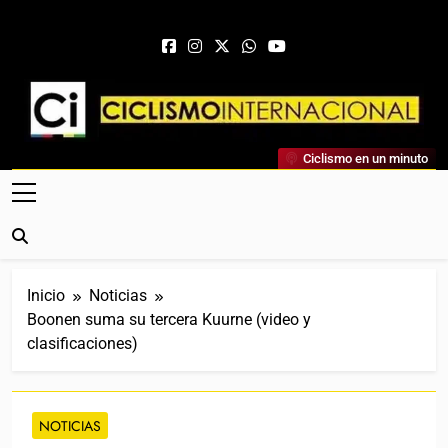
Saltar al contenido
Ciclismo Internacional
Ciclismo en un minuto
Web Dedicada Al Ciclismo Mundial. Entrevistas, Análisis,
Crónicas, Previas Y Más. La Web Ciclista De Referencia.
Inicio
Noticias
Boonen suma su tercera Kuurne (video y
clasificaciones)
NOTICIAS