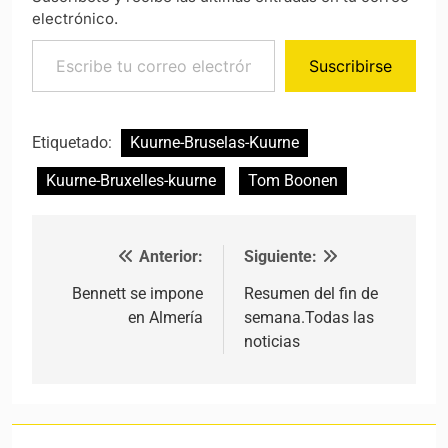
electrónico.
Escribe tu correo electrónico…
Suscribirse
Etiquetado:
Kuurne-Bruselas-Kuurne
Kuurne-Bruxelles-kuurne
Tom Boonen
Anterior:
Siguiente:
Navegación de entradas
Bennett se impone
Resumen del fin de
en Almería
semana.Todas las
noticias