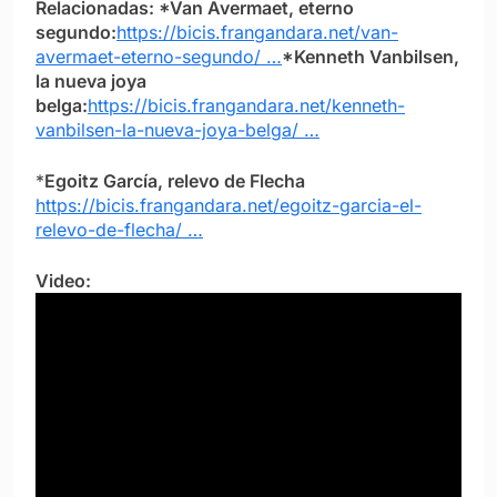
Relacionadas: *Van Avermaet, eterno
segundo:
https://bicis.frangandara.net/van-
avermaet-eterno-segundo/ …
*Kenneth Vanbilsen,
la nueva joya
belga:
https://bicis.frangandara.net/kenneth-
vanbilsen-la-nueva-joya-belga/ …
*
Egoitz García, relevo de Flecha
https://bicis.frangandara.net/egoitz-garcia-el-
relevo-de-flecha/ …
Video: